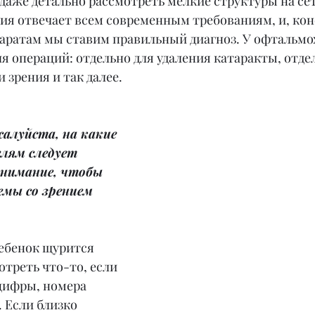
даже детально рассмотреть мелкие структуры на сет
ия отвечает всем современным требованиям, и, кон
паратам мы ставим правильный диагноз. У офтальмох
я операций: отдельно для удаления катаракты, отдел
 зрения и так далее.
алуйста, на какие 
лям следует 
внимание, чтобы 
емы со зрением 
ебенок щурится 
отреть что-то, если 
цифры, номера 
 Если близко 