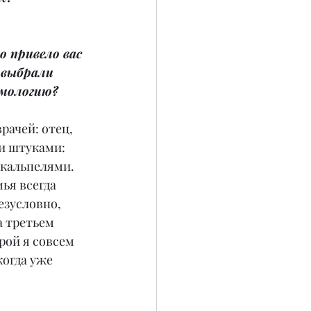
о привело вас 
 выбрали 
мологию?
рачей: отец, 
и штуками: 
кальпелями. 
я всегда 
езусловно, 
 третьем 
рой я совсем 
огда уже 