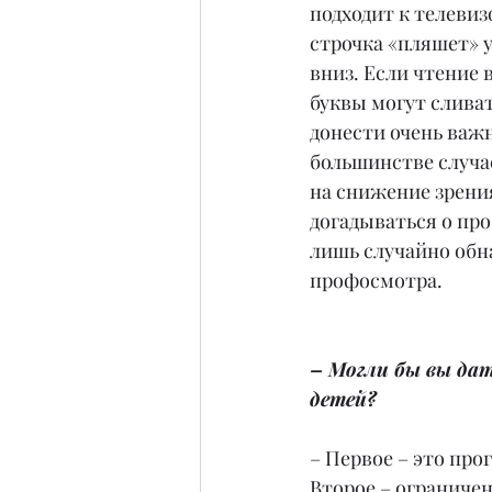
подходит к телевиз
строчка «пляшет» у 
вниз. Если чтение 
буквы могут сливат
донести очень важн
большинстве случа
на снижение зрени
догадываться о про
лишь случайно обн
профосмотра.
– Могли бы вы да
детей?
– Первое – это прог
Второе – ограниче