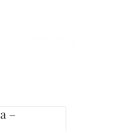
Связаться с нами
Фотостудия
а –