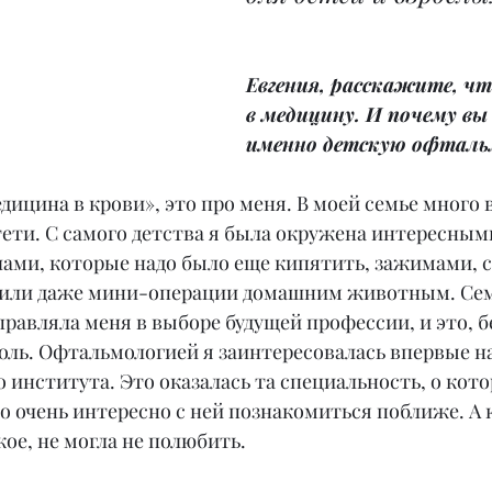
Евгения, расскажите, чт
в медицину. И почему вы
именно детскую офталь
дицина в крови», это про меня. В моей семье много в
тети. С самого детства я была окружена интересным
ами, которые надо было еще кипятить, зажимами, с
или даже мини-операции домашним животным. Семь
равляла меня в выборе будущей профессии, и это, б
оль. Офтальмологией я заинтересовалась впервые на
 института. Это оказалась та специальность, о кото
ло очень интересно с ней познакомиться поближе. А к
кое, не могла не полюбить.