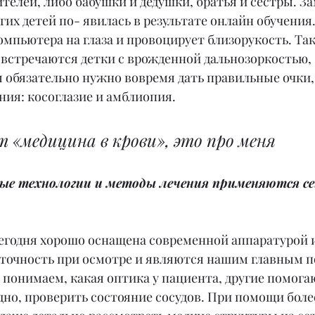
ителей, либо бабушки и дедушки, братья и сестры. За
гих детей по- явилась в результате онлайн обучения.
мпьютера на глаза и провоцирует близорукость. Так
 встречаются детки с врожденной дальнозоркостью, 
 обязательно нужно вовремя дать правильные очки,
ния: косоглазие и амблиопия.
т «медицина в крови», это про меня
ые технологии и методы лечения применяются сей
егодня хорошо оснащена современной аппаратурой и
точность при осмотре и являются нашим главным по
понимаем, какая оптика у пациента, другие помога
дно, проверить состояние сосудов. При помощи бол