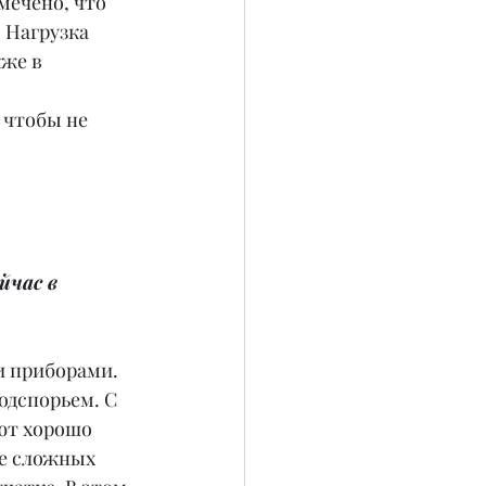
мечено, что 
 Нагрузка 
же в 
 чтобы не 
час в 
 приборами. 
дспорьем. С 
ют хорошо 
ее сложных 