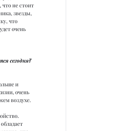
 что не стоит 
ика, звезды, 
ку, что 
удет очень 
ся сегодня? 
ольше и 
изни, очень 
жем воздухе. 
ойство. 
 обладает 