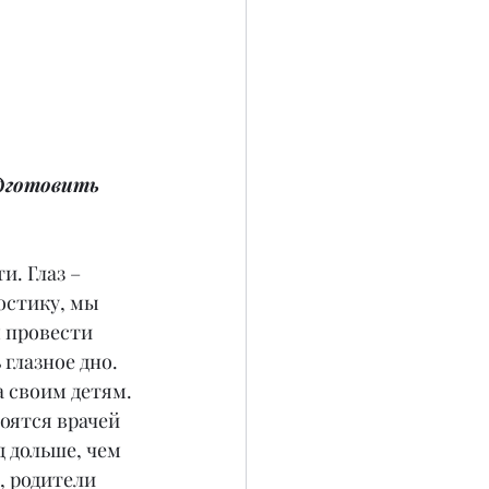
одготовить 
. Глаз – 
остику, мы 
 провести 
глазное дно. 
 своим детям. 
оятся врачей 
 дольше, чем 
, родители 