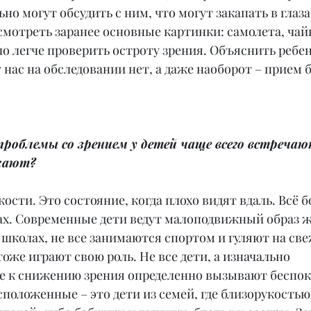
но могут обсудить с ним, что могут закапать в глаза,
смотреть заранее основные картинки: самолета, чайн
о легче проверить остроту зрения. Объяснить ребен
 нас на обследовании нет, а даже наоборот – прием б
проблемы со зрением у детей чаще всего встречают
икают?
кости. Это состояние, когда плохо видят вдаль. Всё б
ах. Современные дети ведут малоподвижный образ ж
 школах, не все занимаются спортом и гуляют на све
оже играют свою роль. Не все дети, а изначально 
 к снижению зрения определенно вызывают беспок
положенные – это дети из семей, где близорукостью