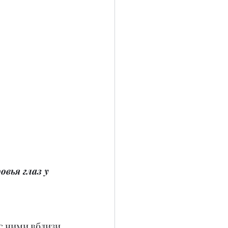
вья глаз у 
с ними вблизи.