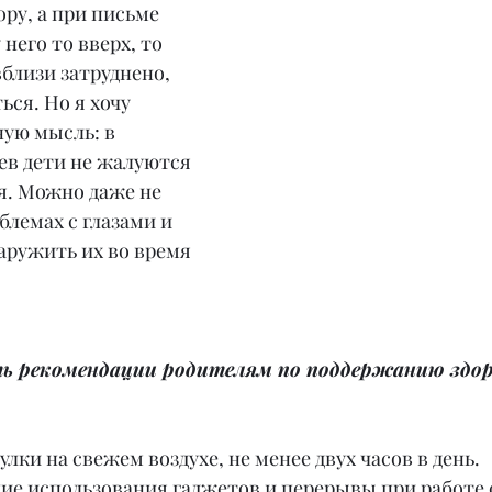
ору, а при письме 
него то вверх, то 
вблизи затруднено, 
ься. Но я хочу 
ую мысль: в 
ев дети не жалуются 
я. Можно даже не 
блемах с глазами и 
аружить их во время 
ть рекомендации родителям по поддержанию здоро
улки на свежем воздухе, не менее двух часов в день.
ние использования гаджетов и перерывы при работе 