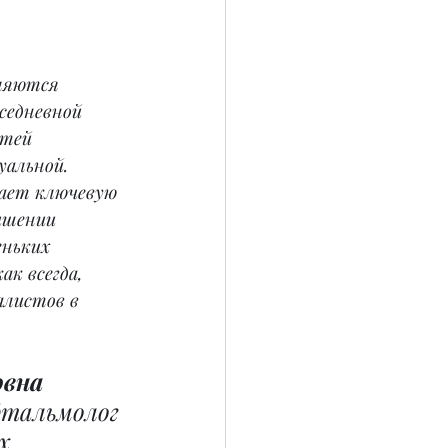
вляются 
седневной 
етей 
альной. 
ает ключевую 
чшении 
еньких 
ак всегда, 
листов в 
вна 
фтальмолог 
х.