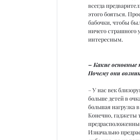
всегда предваритель
этого бояться. Про
бабочки, чтобы был
ничего страшного у
интересным.
– Какие основные 
Почему они возн
– У нас век близору
больше детей в очк
большая нагрузка в
Конечно, гаджеты т
предрасположенные
Изначально предрас