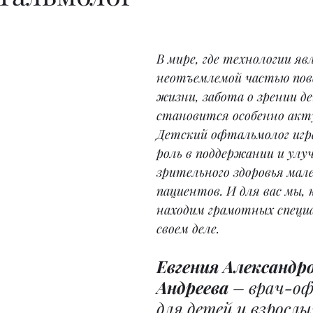
В мире, где технологии я
неотъемлемой частью пов
жизни, забота о зрении д
становится особенно акту
Детский офтальмолог игр
роль в поддержании и улу
зрительного здоровья мал
пациентов. И для вас мы, к
находим грамотных специа
своем деле.
Евгения Александро
Андреева
 – врач-о
для детей и взрослы