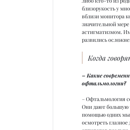
либо кто-то из род
близорукость у мно
вблизи монитора ко
значительной мере
астигматизмом. Им
развились осложне
Когда говоря
– Какие современн
офтальмологии?
– Офтальмология с
Они дают большую 
помощью одних мы 
осмотреть глазное 