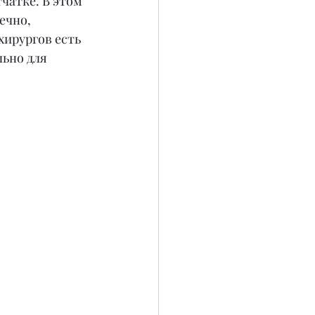
чатке. В этом 
ечно, 
ирургов есть 
ьно для 