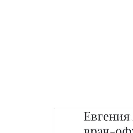
Интересно. Полезно. Модн
Главная
Публикации
People 
Евгения
врач-оф