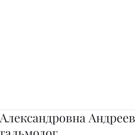
о.
Awards
TOP EXPERTS 2025
Архив журналов
Art Projects
 Александровна Андреев
тальмолог