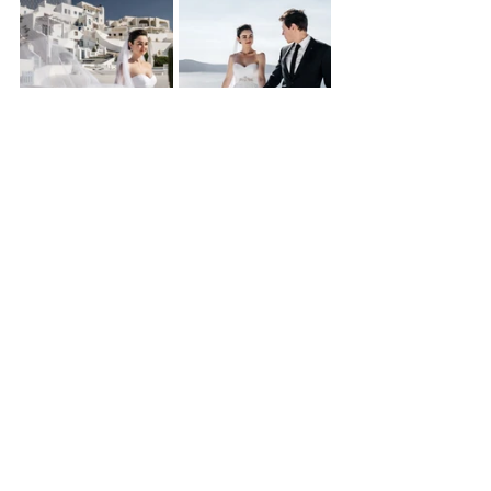
– Существует ли тренд в 
свадебной фотографии в 2022 году?
– Я бы не назвала это трендом, а 
просто каким-то общим 
пониманием того, что современные 
свадьбы – это про людей и их 
ценности, и поэтому фотография 
стала более искренней и душевной.
@irina_kurc