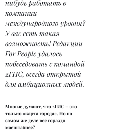
нибудь работать в 
компании 
международного уровня?
У вас есть такая 
возможность! Редакции 
For People удалось 
побеседовать с командой 
2ГИС, всегда открытой 
для амбициозных людей.
Многие думают, что 2ГИС – это 
только «карта города». Но на 
самом же деле всё гораздо 
масштабнее?