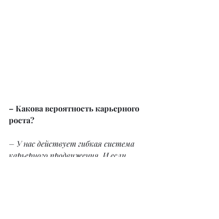
– Какова вероятность карьерного 
роста?
– У нас действует гибкая система 
карьерного продвижения. И если 
сотрудник проявляет инициативу, 
лидерские качества, желание 
развиваться и делиться знаниями с 
коллегами, он может довольно 
быстро взлететь по карьерной 