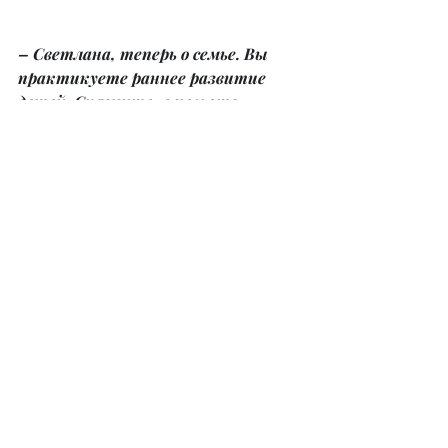
– Светлана, теперь о семье. Вы 
практикуете раннее развитие 
детей. Скажите, в чем это 
заключается? И насколько это 
полезно? Вопрос будет актуален 
для мам и для тех, кто планирует 
родить ребенка.
– Заниматься мы с дочкой начали в 
раннем возрасте, примерно в 4–6 
месяцев по методике Глена Домана. 
Результат налицо. В 2,5 года она 
отлично разговаривает 
предложениями, знает более 30 
стихотворений.