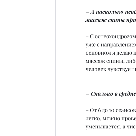
– А насколько нео
массаж спины при
– С остеохондрозом
уже с направлением
основном я делаю 
массаж спины, либо
человек чувствует 
– Сколько в сред
– От 6 до 10 сеанс
легко, можно прове
уменьшается, а чи