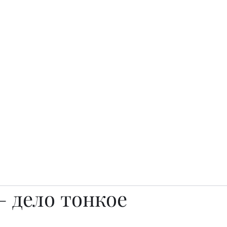
о.
Awards
TOP EXPERTS 2025
Архив журналов
Art Projects
– дело тонкое