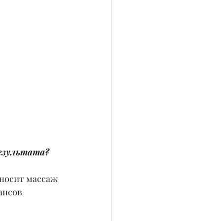
результата?
еносит массаж 
ансов 