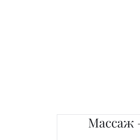
Интересно. Полезно. Модн
Главная
Публикации
People 
Массаж 