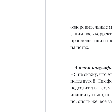
оздоровительные ма
занимаюсь коррект
профилактики плос
на ногах.
– А в чем популя
– Я не скажу, что 
подтянутой. Лимфо
подходит для тех, 
индивидуально, но в
но, опять же, всё з