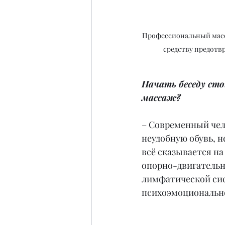
Профессиональный масса
средству предотв
Начать беседу сто
массаж?
– Современный чел
неудобную обувь, н
всё сказывается н
опорно-двигательно
лимфатической сис
психоэмоционально