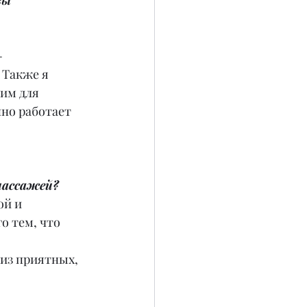
вы 
-
 Также я 
им для 
но работает 
массажей?
ой и 
 тем, что 
 из приятных, 