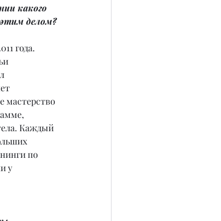
ии какого 
 этим делом?
11 года. 
ьи 
л 
ет 
е мастерство 
амме, 
тела. Каждый 
ольших 
енинги по 
 у 