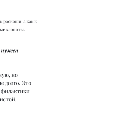
роскоши, а как к 
ные хлопоты.
е нужен 
ую, но 
 долго. Это 
офилактики 
истой, 