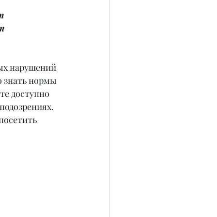
т 
т 
ых нарушений 
 знать нормы 
те доступно 
подозрениях. 
посетить 