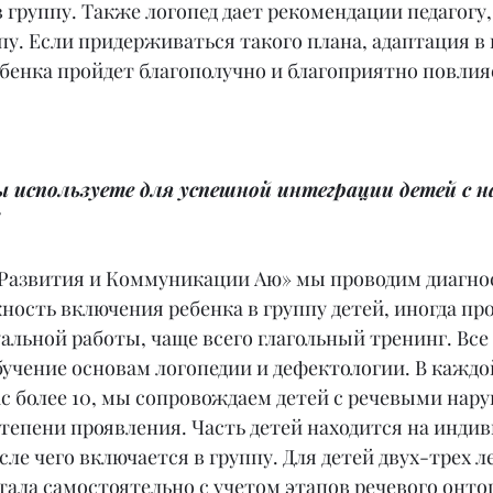
 группу. Также логопед дает рекомендации педагогу
у. Если придерживаться такого плана, адаптация в 
бенка пройдет благополучно и благоприятно повлияе
ы используете для успешной интеграции детей с 
«Развития и Коммуникации Аю» мы проводим диагнос
ость включения ребенка в группу детей, иногда пр
альной работы, чаще всего глагольный тренинг. Все
учение основам логопедии и дефектологии. В каждо
ас более 10, мы сопровождаем детей с речевыми нар
степени проявления. Часть детей находится на инди
ле чего включается в группу. Для детей двух-трех л
тала самостоятельно с учетом этапов речевого онтог