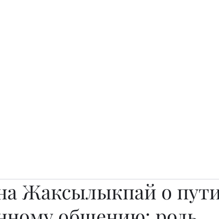
о.
Awards
TOP EXPERTS 2025
Архив журналов
Art Projects
на Жаксылыкпай о пути
нному общению: роль