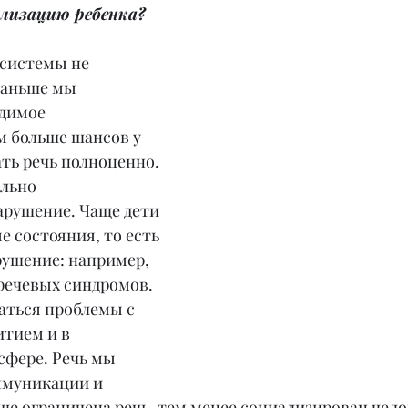
лизацию ребенка?
 системы не 
раньше мы 
димое 
м больше шансов у 
ть речь полноценно. 
льно 
арушение. Чаще дети 
 состояния, то есть 
рушение: например, 
речевых синдромов. 
аться проблемы с 
тием и в 
фере. Речь мы 
ммуникации и 
ше ограничена речь, тем менее социализирован чело