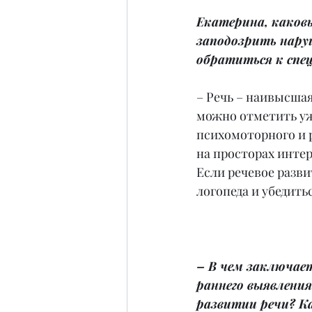
Екатерина, каков
заподозрить наруш
обратиться к спе
– Речь – наивысша
можно отметить уж
психомоторного и 
на просторах инте
Если речевое разви
логопеда и убедить
– В чем заключае
раннего выявления
развитии речи? Ка