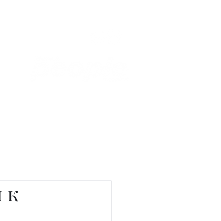
Связаться с нами
Фотостудия
 к