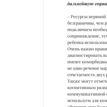
дальнейшую социа
– Ресурсы нервной
безграничны, чем 
подключаем необхо
сопровождение, те
ребенка использова
Очень важно прави
диагностировать н
имеют коморбидные
не одно речевое на
сочетаемость двух 
Также могут отмеч
когнитивным разви
коммуникативной с
используем для ко
обучения, чем боль