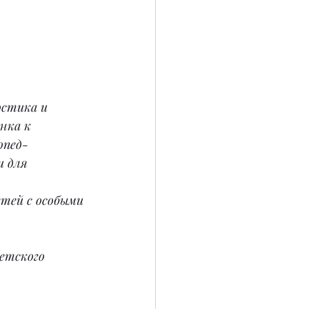
стика и 
нка к 
опед-
 для 
тей с особыми 
етского 