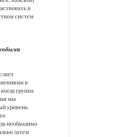
аствовать в 
ством систем 
особыми 
еляет 
ушениями в 
когда группа 
ия мы 
ый уровень 
то 
да необходимо 
лько затем 