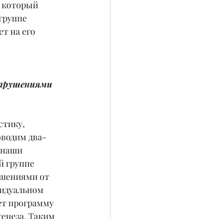
, который 
группе 
т на его 
нарушениями 
тику, 
оводим два-
 наши 
й группе 
ушениями от 
видуальном 
ет программу 
енеза. Таким 