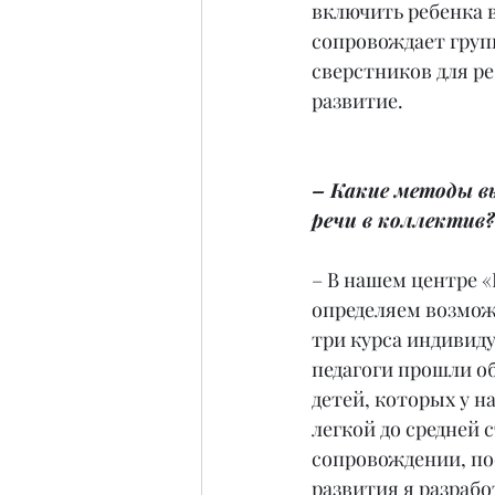
включить ребенка в
сопровождает групп
сверстников для ре
развитие.
– Какие методы в
речи в коллектив?
– В нашем центре 
определяем возможн
три курса индивиду
педагоги прошли об
детей, которых у н
легкой до средней 
сопровождении, пос
развития я разрабо