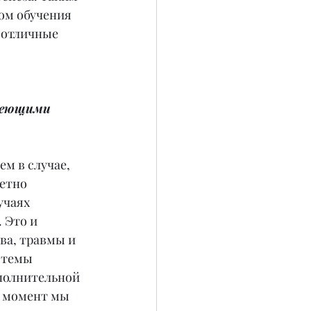
ом обучения 
 отличные 
меющими 
м в случае, 
етно 
учаях 
 Это и 
ва, травмы и 
стемы 
полнительной 
 момент мы 