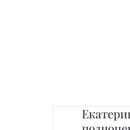
Интересно. Полезно. Модн
Главная
Публикации
People 
Екатери
полноце