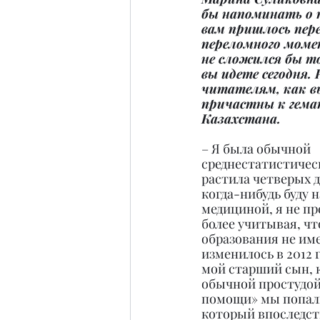
бы напоминать о 
вам пришлось пере
переломного моме
не сложился бы т
вы идете сегодня
читателям, как в
причастны к гема
Казахстана.
– Я была обычной 
среднестатистичес
растила четверых де
когда-нибудь буду н
медициной, я не пр
более учитывая, чт
образования не име
изменилось в 2012 г
мой старший сын, к
обычной простудой,
помощи» мы попали 
который впоследств