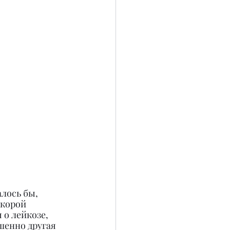
лось бы, 
скорой 
о лейкозе, 
шенно другая 