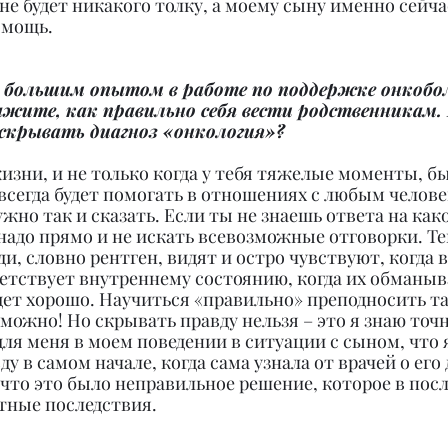
 не будет никакого толку, а моему сыну именно сейча
омощь.
с большим опытом в работе по поддержке онкобо
ажите, как правильно себя вести родственникам.
, скрывать диагноз «онкология»?
изни, и не только когда у тебя тяжелые моменты, бы
сегда будет помогать в отношениях с любым челове
ужно так и сказать. Если ты не знаешь ответа на как
 надо прямо и не искать всевозможные отговорки. Те
, словно рентген, видят и остро чувствуют, когда 
ветствует внутреннему состоянию, когда их обманыв
удет хорошо. Научиться «правильно» преподносить та
жно! Но скрывать правду нельзя – это я знаю точно
ля меня в моем поведении в ситуации с сыном, что я
ду в самом начале, когда сама узнала от врачей о его 
 что это было неправильное решение, которое в пос
тные последствия.