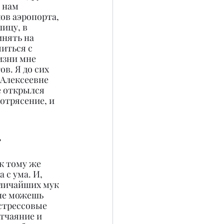
 нам 
ов аэропорта, 
ицу, в 
нять на 
иться с 
изни мне 
в. Я до сих 
 Алексеевне 
е открылся 
отрясение, и 
?
к тому же 
 с ума. И, 
еличайших мук 
 не можешь 
стрессовые 
отчаяние и 