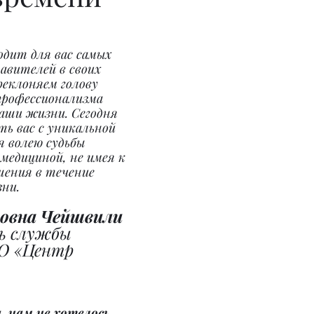
дит для вас самых 
авителей в своих 
реклоняем голову 
профессионализма 
аши жизни. Сегодня 
ь ваc с уникальной 
 волею судьбы 
 медициной, не имея к 
шения в течение 
зни.
овна Чейшвили
ь службы 
О «Центр 
 нам не хотелось 