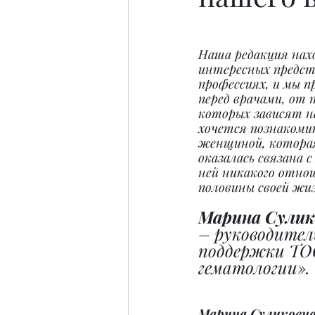
Наша редакция нахо
интересных предст
профессиях, и мы п
перед врачами, от 
которых зависят н
хочется познакомит
женщиной, которая
оказалась связана с
ней никакого отно
половины своей жи
Марина Сулик
– руководител
поддержки ТО
гематологии».
Марина Суликовна,