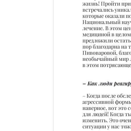
жизнь! Пройти при
встречались уникал
которые оказали по
Национальный науч
лечение. В этом це
медициной в целом 
предложили остатьс
пор благодарна на 
Пивоваровой, благо
необычайный мир л
в этом потрясающем
– Как люди реагир
– Когда после обсл
агрессивной формы, 
наверное, вот это 
для людей! Когда т
изменить. Это очен
ситуации у нас тож