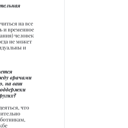
тельная 
читься на все 
ь и временное 
ания) человек 
гда не может 
идуальны и 
ется 
жду врачами 
, на ваш 
поддержки 
ругих?
деяться, что 
вительно 
ботникам, 
жбе 