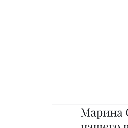
Интересно. Полезно. Модн
Главная
Публикации
People 
Марина 
нашего 