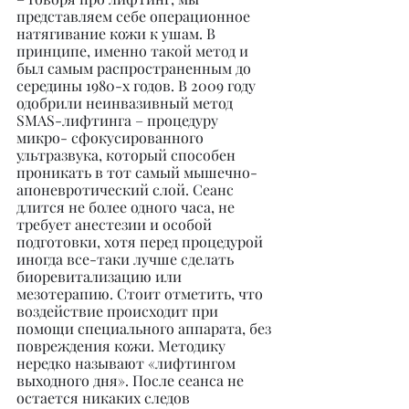
представляем себе операционное 
натягивание кожи к ушам. В 
принципе, именно такой метод и 
был самым распространенным до 
середины 1980-х годов. В 2009 году 
одобрили неинвазивный метод 
SMAS-лифтинга – процедуру 
микро- сфокусированного 
ультразвука, который способен 
проникать в тот самый мышечно-
апоневротический слой. Сеанс 
длится не более одного часа, не 
требует анестезии и особой 
подготовки, хотя перед процедурой 
иногда все-таки лучше сделать 
биоревитализацию или 
мезотерапию. Стоит отметить, что 
воздействие происходит при 
помощи специального аппарата, без 
повреждения кожи. Методику 
нередко называют «лифтингом 
выходного дня». После сеанса не 
остается никаких следов 