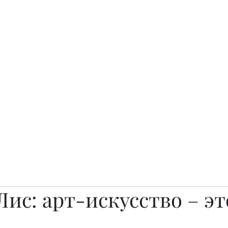
о.
Awards
TOP EXPERTS 2025
Архив журналов
Art Projects
ис: арт-искусство – эт