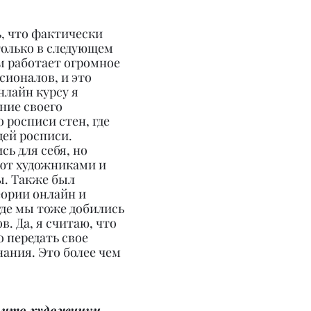
ь, что фактически 
только в следующем 
им работает огромное 
ионалов, и это 
нлайн курсу я 
ние своего 
 росписи стен, где 
ей росписи. 
ь для себя, но 
ют художниками и 
. Также был 
ории онлайн и 
де мы тоже добились 
. Да, я считаю, что 
 передать свое 
нания. Это более чем 
 что художники 