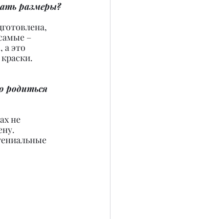
вать размеры?
дготовлена, 
самые – 
 а это 
 краски.
 родиться 
ах не 
ену.
гениальные 