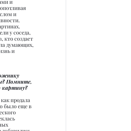
ами и 
ропотливая 
слом и 
ивности.
артинах. 
ли у соседа, 
, кто создает 
сла думающих, 
знь и 
ожнику 
ы? Помните, 
ю картину?
 как продала 
о было еще в 
еского 
еклась 
ных 
р добавились 