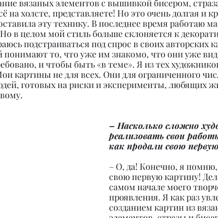
ание вязаных элементов с вышивкой бисером, страз
ё на холсте, представляете! Но это очень долгая и к
 оставила эту технику. В последнее время работаю ма
 Но в целом мой стиль больше склоняется к декорат
араюсь подстраиваться под спрос в своих авторских к
понимают то, что уже им знакомо, что они уже виде
ебовано, и чтобы быть «в теме». Я из тех художников
Мои картины не для всех. Они для ограниченного чи
дей, готовых на риски и эксперименты, любящих жи
вому.
– Насколько сложно худ
реализовать свои работ
как продали свою перву
– О, да! Конечно, я помню,
свою первую картину! Дел
самом начале моего творч
проявления. Я как раз увл
созданием картин из вяза
элементов, стразы и бисе