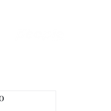
Связаться с нами
Фотостудия
о