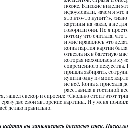
позже. Близкие видели это
недоумевали, зачем я это д
это кто-то купит?», «надо
картины на заказ, а не для 
говорили они. Но я просто
потому что считала, что т
и мне нравилось это делат
когда партия картин была 
отвезла их в багетную мас
которая находилась в музе
современного искусства. И
пришла забирать, сотрудн
купила одну из моих карти
не всё. Когда я приехала д
расставила в гостиной вс
, зашел свекор и спросил: «Сколько стоит этот трипт
а сразу две свои авторские картины. И у меня появил
 всё делаю правильно.
 картин вы занимаетесь росписью стен. Наскольк