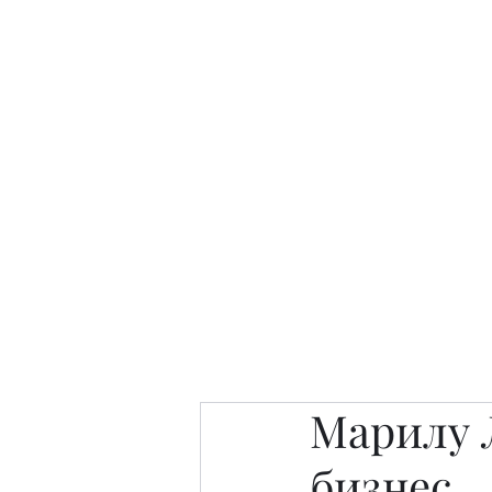
Интересно. Полезно. Модн
Главная
Публикации
People 
Марилу Л
бизнес