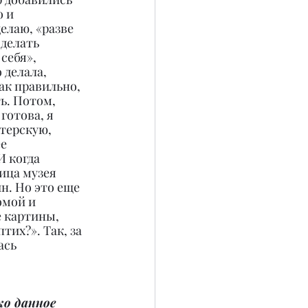
 и 
елаю, «разве 
 делать 
себя», 
 делала, 
ак правильно, 
ь. Потом, 
готова, я 
терскую, 
е 
 когда 
ица музея 
н. Но это еще 
омой и 
е картины, 
их?». Так, за 
ась 
о данное 