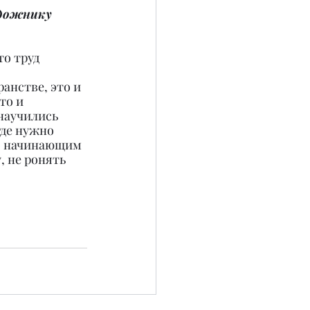
дожнику 
о труд 
анстве, это и 
то и 
научились 
где нужно 
ко начинающим 
, не ронять 