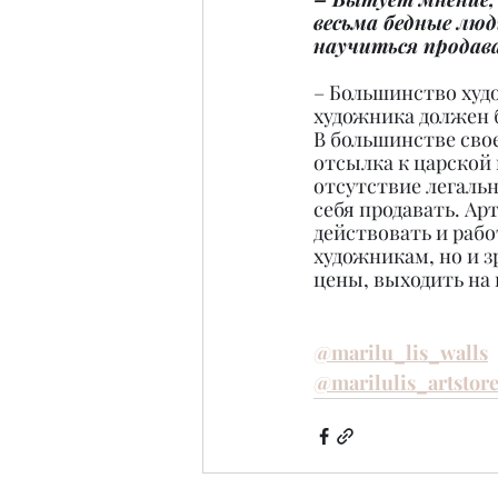
весьма бедные лю
научиться продав
– Большинство худо
художника должен 
В большинстве свое
отсылка к царской 
отсутствие легаль
себя продавать. Арт
действовать и рабо
художникам, но и з
цены, выходить на
@marilu_lis_walls
@marilulis_artstor