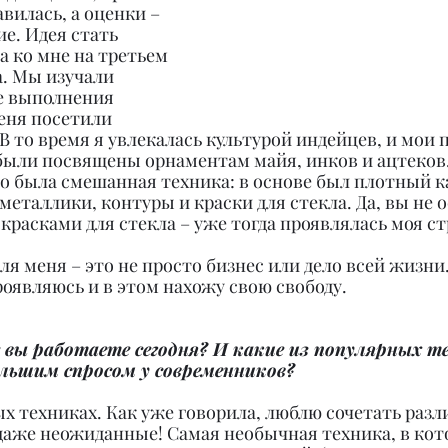
вилась, а оценки – 
е. Идея стать 
 ко мне на третьем 
. Мы изучали 
е выполнения 
еня посетили 
В то время я увлекалась культурой индейцев, и мои 
были посвящены орнаментам майя, инков и ацтеков.
о была смешанная техника: в основе был плотный к
металлики, контуры и краски для стекла. Да, вы не 
 красками для стекла – уже тогда проявлялась моя ст
я меня – это не просто бизнес или дело всей жизни.
роявляюсь и в этом нахожу свою свободу.
 вы работаете сегодня? И какие из популярных т
льшим спросом у современников?
ых техниках. Как уже говорила, люблю сочетать разл
даже неожиданные! Самая необычная техника, в кото