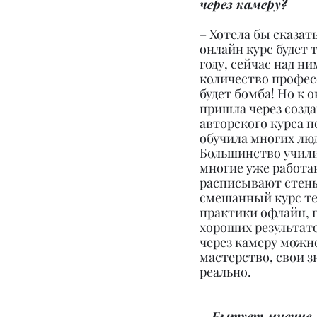
через камеру?
– Хотела бы сказат
онлайн курс будет 
году, сейчас над н
количество професс
будет бомба! Но к о
пришла через созда
авторского курса по
обучила многих люд
Большинство училис
многие уже работа
расписывают стены
смешанный курс те
практики офлайн, г
хороших результатов
через камеру можно
мастерство, свои з
реально.
– Бытует мнение,