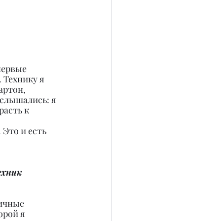
первые 
 Технику я 
артон, 
ослышались: я 
расть к 
 Это и есть 
ехник 
ичные 
рой я 