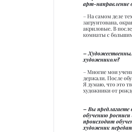
арт-направление 
– На самом деле те
загрунтована, окра
акриловые. В после
комнаты с большим
– Художественным
художником?
– Многие мои учени
держали. После обу
Я думаю, что это т
художники от рожд
– Вы предлагаете 
обучению росписи 
происходит обуче
художник передат