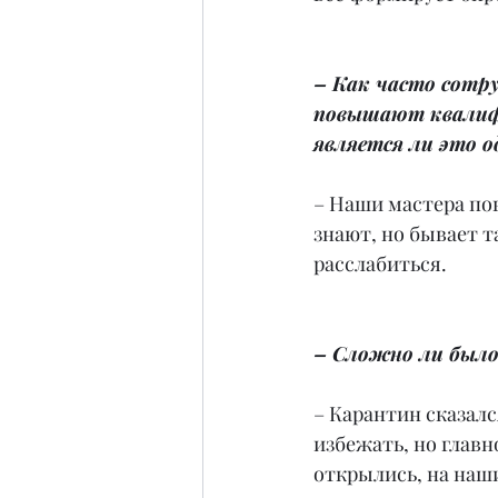
– Как часто сотр
повышают квалиф
является ли это 
– Наши мастера пов
знают, но бывает т
расслабиться.
– Сложно ли было
– Карантин сказалс
избежать, но главн
открылись, на наш