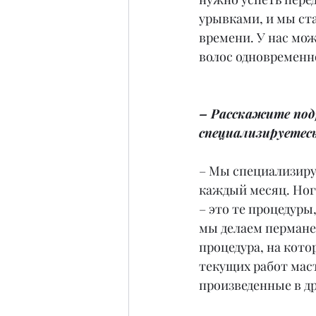
урывками, и мы ста
времени. У нас мо
волос одновременн
– Расскажите подр
специализируетесь
– Мы специализируе
каждый месяц. Ног
– это те процедуры,
мы делаем пермане
процедура, на кото
текущих работ маст
произведенные в др