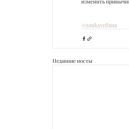
изменить привычны
@gauksvetlana
Недавние посты