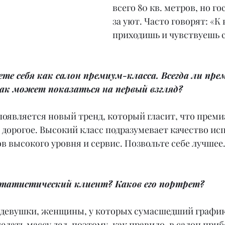
всего 80 кв. метров, но го
за уют. Часто говорят: «К 
приходишь и чувствуешь с
те себя как салон премиум-класса. Всегда ли пре
как может показаться на первый взгляд?
появляется новый тренд, который гласит, что преми
 дорогое. Высокий класс подразумевает качество ис
в высокого уровня и сервис. Позвольте себе лучшее
статистический клиент? Каков его портрет?
 девушки, женщины, у которых сумасшедший график.
елать массу дел, поэтому, как правило, в салон приб