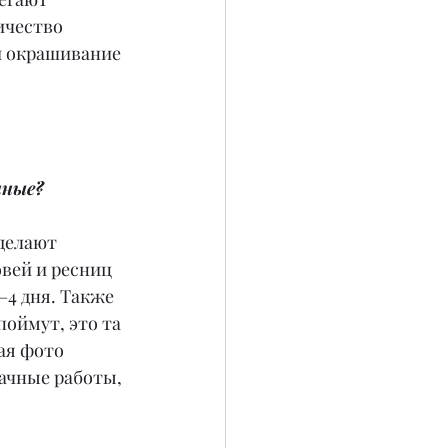
ичество 
и окрашивание 
нные?
делают 
вей и ресниц 
–4 дня. Также 
оймут, это та 
ая фото 
ачные работы, 