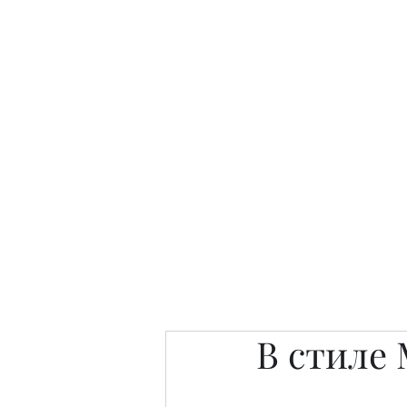
Интересно. Полезно. Модн
Главная
Публикации
People 
В стиле