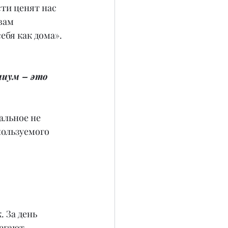
сти ценят нас 
вам 
ебя как дома».
миум – это 
альное не 
пользуемого 
.
 За день 
егают 