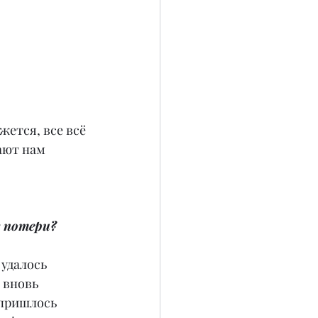
ется, все всё 
ают нам 
е потери?
удалось 
 вновь 
 пришлось 