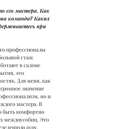
то его мастера. Как 
ша команда? Каких 
держиваетесь при 
это профессионалы 
 большой стаж 
ботают в салоне 
ытия, это 
стяк. Для меня, как 
огромное значение 
офессионализм, но и 
ждого мастера. В 
о быть комфортно 
х междоусобиц. Это 
еделенную ауру.