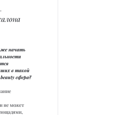
– 
салона 
 же начать 
кальности 
ется 
чших в такой 
 beauty сфера?
мание 
 
н не может 
лощадями, 