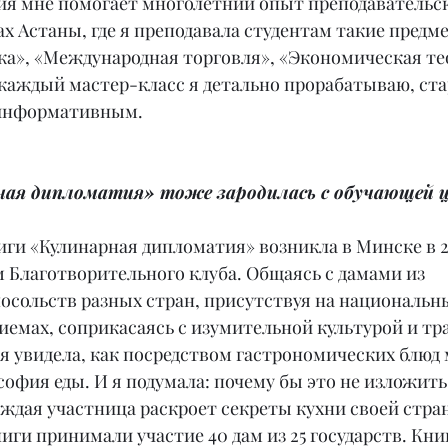
ия мне помогает многолетний опыт преподавательс
ах Астаны, где я преподавала студентам такие предме
а», «Международная торговля», «Экономическая тео
каждый мастер-класс я детально прорабатываю, стар
 информативным.
ная дипломатия» тоже зародилась с обучающей 
иги «Кулинарная дипломатия» возникла в Минске в 201
 Благотворительного клуба. Общаясь с дамами из 
осольств разных стран, присутствуя на национальн
иемах, соприкасаясь с изумительной культурой и тр
 я увидела, как посредством гастрономических блюд
офия еды. И я подумала: почему бы это не изложить
аждая участница раскроет секреты кухни своей стран
иги принимали участие 40 дам из 25 государств. Книг