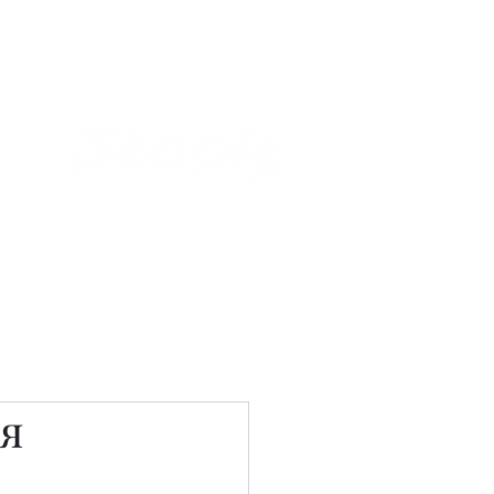
Связаться с нами
Фотостудия
я