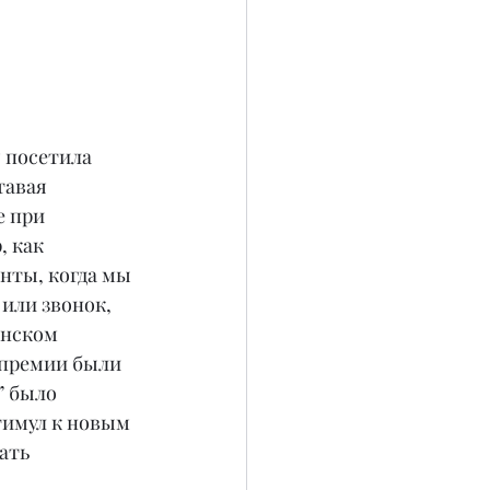
 посетила 
тавая 
 при 
 как 
нты, когда мы 
или звонок, 
нском 
 премии были 
 было 
тимул к новым 
ать 