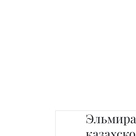
Интересно. Полезно. Модн
Главная
Публикации
People 
Эльмира
казахско