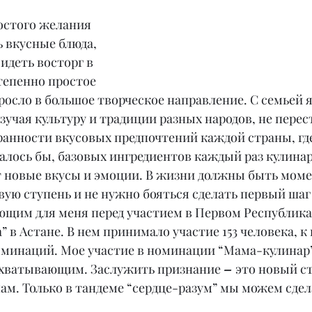
ростого желания 
 вкусные блюда, 
идеть восторг в 
тепенно простое 
росло в большое творческое направление. С семьей я
изучая культуру и традиции разных народов, не перес
ранности вкусовых предпочтений каждой страны, где
алось бы, базовых ингредиентов каждый раз кулинар,
т новые вкусы и эмоции. В жизни должны быть моме
вую ступень и не нужно бояться сделать первый шаг 
щим для меня перед участием в Первом Республика
” в Астане. В нем принимало участие 153 человека, к
оминаций. Мое участие в номинации “Мама-кулинар”
хватывающим. Заслужить признание 
– 
это новый с
м. Только в тандеме “сердце-разум” мы можем сдел