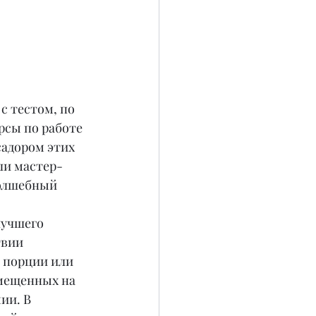
с тестом, по 
рсы по работе 
садором этих 
ли мастер-
волшебный 
лучшего 
твии 
 порции или 
мещенных на 
ии. В 