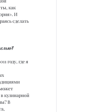
кой 
ты, как 
рия». И 
аясь сделать 
целью?
1 году, где я 
ых 
адициями 
 может 
 в кулинарной 
ы? В 
а, 