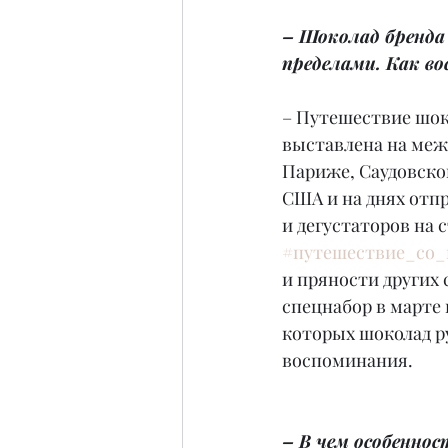
– Шоколад бренда 
пределами. Как во
– Путешествие шоко
выставлена на меж
Париже, Саудовской
США и на днях отп
и дегустаторов на 
#путешествие_со_
и пряности других 
спецнабор в марте 
которых шоколад р
воспоминания.
– В чем особеннос