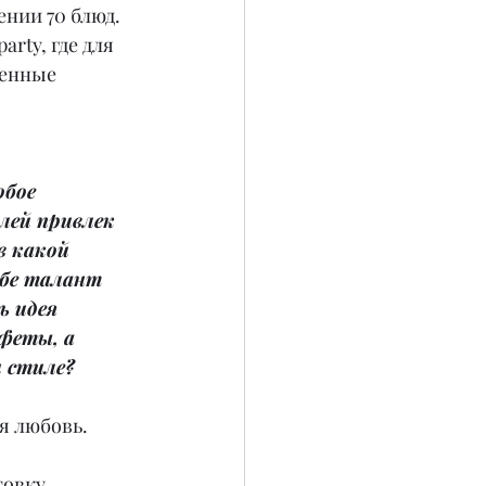
нии 70 блюд. 
rty, где для 
енные 
обое 
ей привлек 
в какой 
бе талант 
 идея 
феты, а 
 стиле?
я любовь. 
овку 