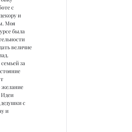
оте с 
декору и 
. Моя 
урсе была 
тельности 
дать величие 
ад. 
семьей за 
стояние 
т 
 желание 
 Идеи 
дедушки с 
у и 