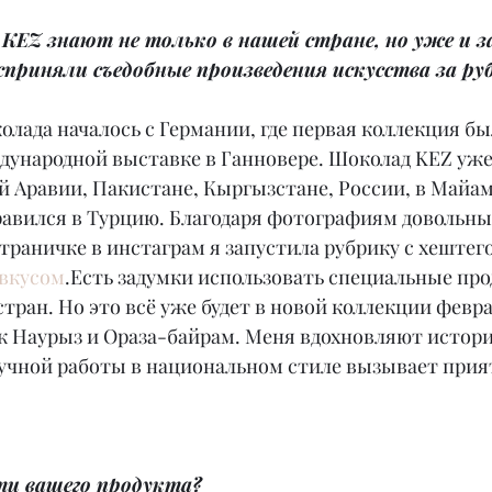
KEZ знают не только в нашей стране, но уже и за
сприняли съедобные произведения искусства за р
лада началось с Германии, где первая коллекция бы
дународной выставке в Ганновере. Шоколад KEZ уже
 Аравии, Пакистане, Кыргызстане, России, в Майам
равился в Турцию. Благодаря фотографиям довольны
страничке в инстаграм я запустила рубрику с хештег
вкусом
.Есть задумки использовать специальные про
стран. Но это всё уже будет в новой коллекции февра
к Наурыз и Ораза-байрам. Меня вдохновляют истории
учной работы в национальном стиле вызывает прия
ти вашего продукта?