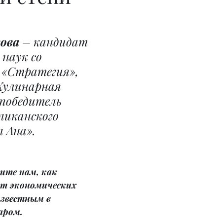
ова
 – кандидат 
наук со 
«Стратегия», 
Кулинарная 
победитель 
ликанского 
л Ана».
ите нам, как 
т экономических 
известным в 
аром.