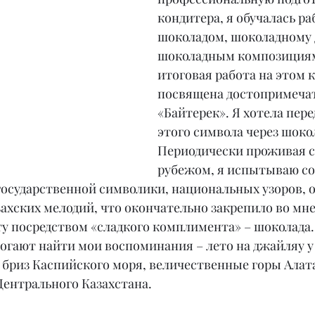
кондитера, я обучалась раб
шоколадом, шоколадному 
шоколадным композициям
итоговая работа на этом к
посвящена достопримеча
«Байтерек». Я хотела пере
этого символа через шокол
Периодически проживая с 
рубежом, я испытываю со
государственной символики, национальных узоров, о
ахских мелодий, что окончательно закрепило во мне
ту посредством «сладкого комплимента» – шоколада.
огают найти мои воспоминания – лето на джайляу у 
 бриз Каспийского моря, величественные горы Алата
Центрального Казахстана.