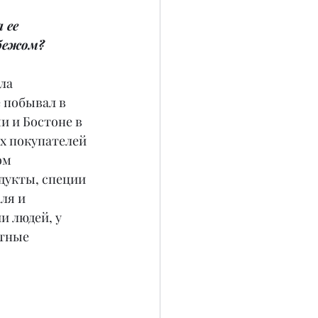
 ее 
убежом?
ла 
 побывал в 
и и Бостоне в 
х покупателей 
ом 
дукты, специи 
ля и 
 людей, у 
тные 