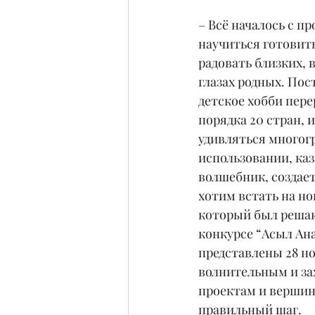
– Всё началось с п
научиться готовить
радовать близких, в
глазах родных. Пос
детское хобби пере
порядка 20 стран, 
удивляться многог
использовании, каз
волшебник, создае
хотим встать на но
который был решаю
конкурсе “Асыл Ана
представлены 28 н
волнительным и за
проектам и вершина
правильный шаг.