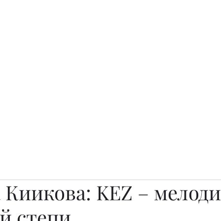
о.
Awards
TOP EXPERTS 2025
Архив журналов
Art Projects
 Киикова: KEZ – мелоди
й степи