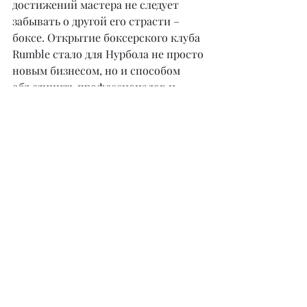
достижений мастера не следует 
забывать о другой его страсти – 
боксе. Открытие боксерского клуба 
Rumble стало для Нурбола не просто 
новым бизнесом, но и способом 
объединить профессионалов и 
любителей этого вида спорта, 
воспитывая любовь к здоровому 
образу жизни у подрастающего 
поколения.
Несмотря на все достижения 
Нурбол прежде всего прекрасный 
семьянин: муж и отец двоих детей, 
которым он каждый день 
демонстрирует пример труда и 
упорства. Любовь к семье и 
желание показать детям весь мир 
стали его главным мотиваторами.