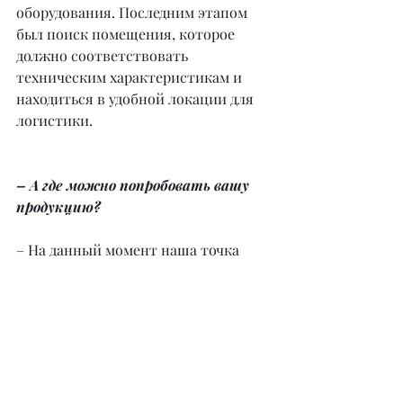
оборудования. Последним этапом 
был поиск помещения, которое 
должно соответствовать 
техническим характеристикам и 
находиться в удобной локации для 
логистики.
– А где можно попробовать вашу 
продукцию?
– На данный момент наша точка 
продаж находится в самом большом 
фудмоле Астаны – Гастро-центре. 
Мы сотрудничаем с двадцатью 
ресторанами и кофе-точками по 
городу. Кроме того, мы 
организовываем кейтеринги и 
кофе-брейки. Ну и, конечно, 