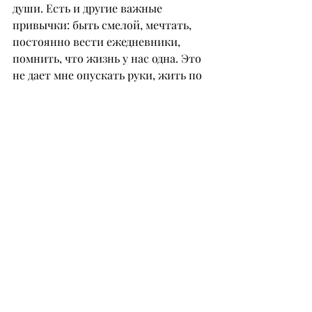
души. Есть и другие важные 
привычки: быть смелой, мечтать, 
постоянно вести ежедневники, 
помнить, что жизнь у нас одна. Это 
не дает мне опускать руки, жить по 
шаблону или переживать по 
мелочам. Честно говоря, у меня 
просто нет на это времени.
Я осознанно отказалась от поздних 
посиделок и вечеринок. Ложусь 
спать пораньше, чтобы утром 
делать пробежки. Мне нравится 
видеть себя выспавшейся, и 
встречать утренние волшебные 
часы, где я с чувством 
благодарности выполняю свои 
утренние ритуалы.
Есть еще одна важная традиция – 
раз в неделю я устраиваю «день 