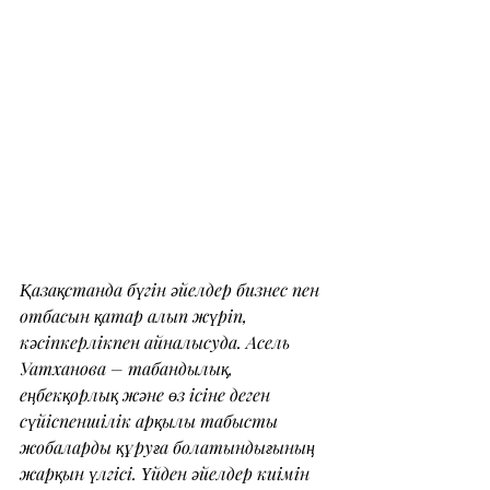
Қазақстанда бүгін әйелдер бизнес пен 
отбасын қатар алып жүріп, 
кәсіпкерлікпен айналысуда. Асель 
Уатханова – табандылық, 
еңбекқорлық және өз ісіне деген 
сүйіспеншілік арқылы табысты 
жобаларды құруға болатындығының 
жарқын үлгісі. Үйден әйелдер киімін 