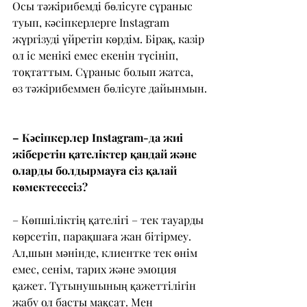
Осы тәжірибемді бөлісуге сұраныс 
туып, кәсіпкерлерге Instagram 
жүргізуді үйретіп көрдім. Бірақ, казір 
ол іс менікі емес екенін түсініп, 
тоқтаттым. Сұраныс болып жатса, 
өз тәжірибеммен бөлісуге дайынмын.
– Кәсіпкерлер Instagram-да жиі 
жіберетін қателіктер қандай және 
оларды болдырмауға сіз қалай 
көмектесесіз?
– Көпшіліктің қателігі – тек тауарды 
көрсетіп, парақшаға жан бітірмеу. 
Ал,шын мәнінде, клиентке тек өнім 
емес, сенім, тарих және эмоция 
қажет. Тұтынушының қажеттілігін 
жабу ол басты мақсат. Мен 