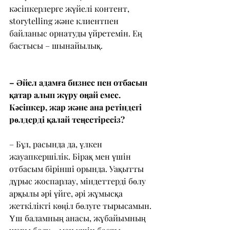
кәсіпкерлерге жүйелі контент, 
storytelling және клиентпен 
байланыс орнатуды үйретемін. Ең 
бастысы – шынайылық.
– Әйел адамға бизнес пен отбасын 
қатар алып жүру оңай емес. 
Кәсіпкер, жар және ана ретіндегі 
рөлдерді қалай теңестіресіз?
– Бұл, расында да, үлкен 
жауапкершілік. Бірақ мен үшін 
отбасым бірінші орында. Уақытты 
дұрыс жоспарлау, міндеттерді бөлу 
арқылы әрі үйге, әрі жұмысқа 
жеткілікті көңіл бөлуге тырысамын. 
Үш баламның анасы, жұбайымның 