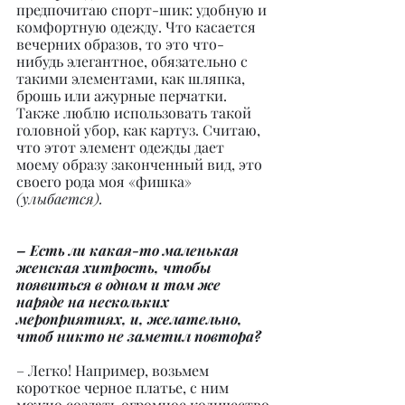
предпочитаю спорт-шик: удобную и 
комфортную одежду. Что касается 
вечерних образов, то это что-
нибудь элегантное, обязательно с 
такими элементами, как шляпка, 
брошь или ажурные перчатки. 
Также люблю использовать такой 
головной убор, как картуз. Считаю, 
что этот элемент одежды дает 
моему образу законченный вид, это 
своего рода моя «фишка» 
(улыбается).
– Есть ли какая-то маленькая 
женская хитрость, чтобы 
появиться в одном и том же 
наряде на нескольких 
мероприятиях, и, желательно, 
чтоб никто не заметил повтора?
– Легко! Например, возьмем 
короткое черное платье, с ним 
можно создать огромное количество 