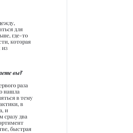
дежду, 
ться для 
ьше, где-то 
ти, которая 
 из 
аете вы?
рвого раза 
о нашла 
яться в тему 
актики, в 
, и 
 сразу два 
ортимент 
тве, быстрая 