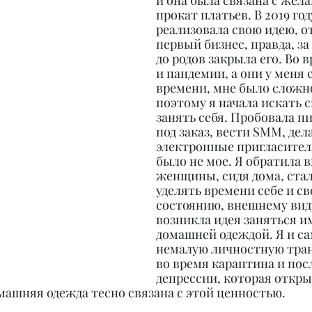
и она была связана с жел
прокат платьев. В 2019 год
реализовала свою идею, о
первый бизнес, правда, за
до родов закрыла его. Во в
и пандемии, а они у меня 
времени, мне было сложно
поэтому я начала искать 
занять себя. Пробовала п
под заказ, вести SMM, дел
электронные пригласитель
было не мое. Я обратила в
женщины, сидя дома, стал
уделять времени себе и св
состоянию, внешнему виду
возникла идея заняться и
домашней одеждой. Я и са
немалую личностную тра
во время карантина и пос
депрессии, которая откры
омашняя одежда тесно связана с этой ценностью.