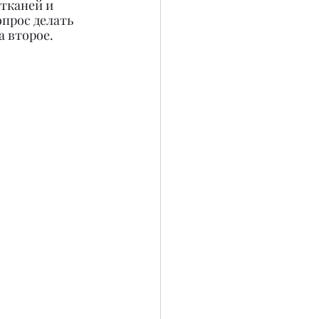
 тканей и 
прос делать 
а второе.