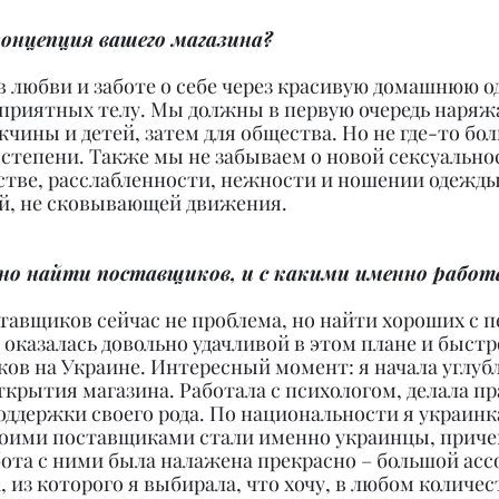
концепция вашего магазина?
в любви и заботе о себе через красивую домашнюю о
 приятных телу. Мы должны в первую очередь наряжа
жчины и детей, затем для общества. Но не где-то бол
 степени. Также мы не забываем о новой сексуальнос
стве, расслабленности, нежности и ношении одежды
й, не сковывающей движения.
но найти поставщиков, и с какими именно работ
авщиков сейчас не проблема, но найти хороших с пе
 Я оказалась довольно удачливой в этом плане и быстр
в на Украине. Интересный момент: я начала углубл
открытия магазина. Работала с психологом, делала пр
ддержки своего рода. По национальности я украинка
моими поставщиками стали именно украинцы, причем
бота с ними была налажена прекрасно – большой асс
, из которого я выбирала, что хочу, в любом количес