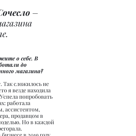
Сочесло
 – 
магазина 
me.
жите о себе. В 
ботали до 
нного магазина?
т. Так сложилось не 
то я везде находила 
. Успела попробовать 
х: работала 
, ассистентом, 
ра, продавцом в 
оделью. Но в каждой 
егорала. 
бизнесе в 2019 году, 