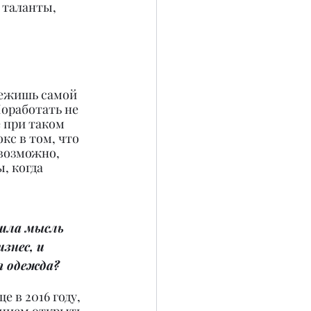
 таланты, 
лежишь самой 
оработать не 
 при таком 
с в том, что 
 возможно, 
, когда 
шла мысль 
знес, и 
я одежда?
 в 2016 году, 