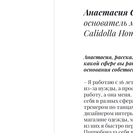
Анастасия 
основатель 
Calidolla Ho
Анастасия, расска
какой сфере вы ра
основания собстве
– Я работаю с 16 ле
из-за нужды, а прос
работу, а она меня
себя в разных сфера
тренером по танцам
дизайнером интерье
магазине одежды, м
из них я быстро пер
Попробовала себя в 