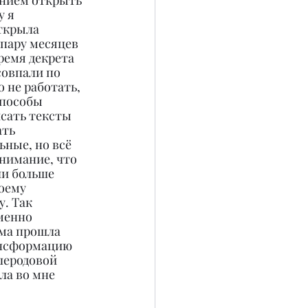
анием открыть 
у я 
ткрыла 
 пару месяцев 
ремя декрета 
совпали по 
 не работать, 
способы 
исать тексты 
ать 
ные, но всё 
нимание, что 
и больше 
оему 
. Так 
менно 
ма прошла 
нсформацию 
леродовой 
ла во мне 