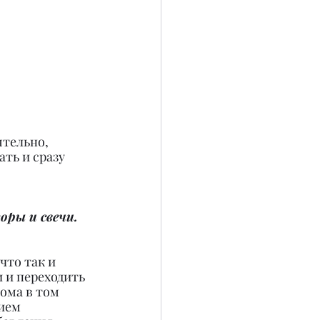
тельно, 
ть и сразу 
ры и свечи. 
что так и 
 и переходить 
ома в том 
ием 