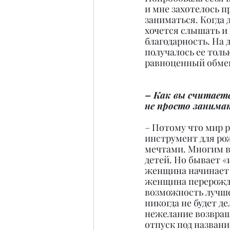
и мне захотелось п
заниматься. Когда 
хочется слышать и
благодарность. На 
получалось ее толь
равноценный обмен.
– Как вы считает
не просто занимат
– Потому что мир р
инструмент для ро
мечтами. Многим в
детей. Но бывает «
женщина начинает у
женщина перерождае
возможность лучше 
никогда не будет д
нежелание возвращ
отпуск под названи