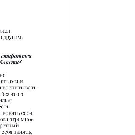
ался 
о другим.
е стараются 
области?
не 
антами и 
и воспитывать 
без этого 
ждая 
сть 
твовать себя, 
сюда огромное 
ретный 
себя занять, 