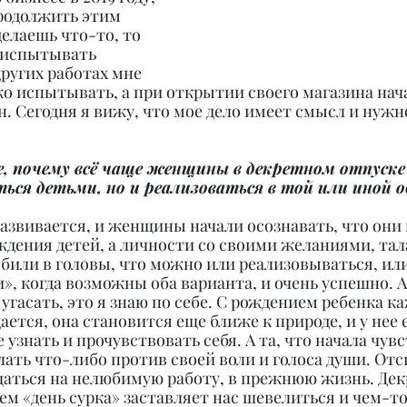
родолжить этим 
делаешь что-то, то 
 испытывать 
других работах мне 
ко испытывать, а при открытии своего магазина нач
 Сегодня я вижу, что мое дело имеет смысл и нужн
е, почему всё чаще женщины в декретном отпуск
ься детьми, но и реализоваться в той или иной 
азвивается, и женщины начали осознавать, что они 
ждения детей, а личности со своими желаниями, тал
били в головы, что можно или реализовываться, ил
и», когда возможны оба варианта, и очень успешно. А 
гасать, это я знаю по себе. С рождением ребенка ка
тся, она становится еще ближе к природе, и у нее е
узнать и прочувствовать себя. А та, что начала чувс
елать что-либо против своей воли и голоса души. От
аться на нелюбимую работу, в прежнюю жизнь. Дек
ем «день сурка» заставляет нас шевелиться и чем-то 