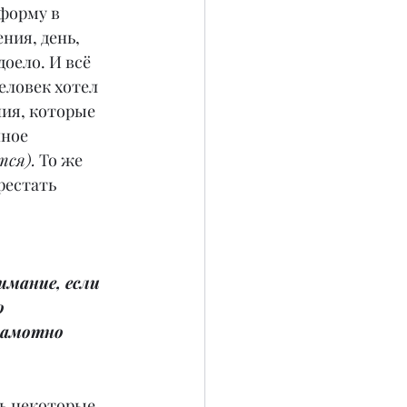
форму в 
ния, день, 
оело. И всё 
еловек хотел 
ия, которые 
ное 
тся).
 То же 
рестать 
мание, если 
о 
рамотно 
ь некоторые, 