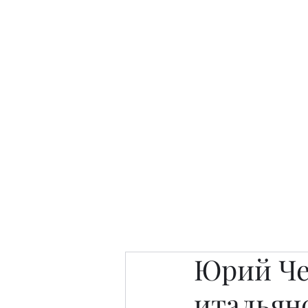
Интересно. Полезно. Модн
Главная
Публикации
People 
Юрий Че
итальян