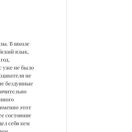
лы. В школе 
йский язык, 
год, 
с уже не было 
одавателя не 
ие бездушные 
лючительно 
иного 
 именно этот 
ее состояние 
ел себя кем 
лем 