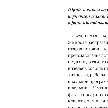
Юрий, в каком воз
изучением языков?
в роли преподават
– Изучением языков
же после распредел
вторая половина кл
преподаватель часто
педагога до самого
виделось вообще ни
личности, роботы,
школьной программ
школьника. У меня 
факт и послужил то
клиента, чем на вн
угодно: космонавто