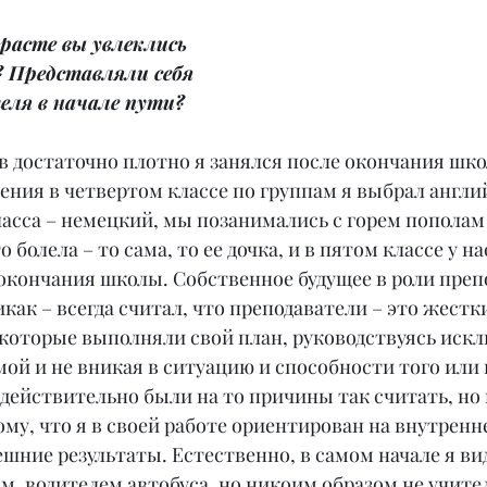
расте вы увлеклись 
 Представляли себя 
еля в начале пути?
 достаточно плотно я занялся после окончания шко
ения в четвертом классе по группам я выбрал англи
асса – немецкий, мы позанимались с горем пополам 
 болела – то сама, то ее дочка, и в пятом классе у на
 окончания школы. Собственное будущее в роли преп
как – всегда считал, что преподаватели – это жестк
 которые выполняли свой план, руководствуясь иск
ой и не вникая в ситуацию и способности того или 
действительно были на то причины так считать, но
му, что я в своей работе ориентирован на внутренн
ешние результаты. Естественно, в самом начале я вид
м, водителем автобуса, но никоим образом не учите