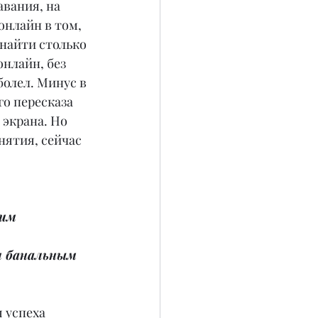
вания, на 
нлайн в том, 
 найти столько 
нлайн, без 
олел. Минус в 
о пересказа 
экрана. Но 
нятия, сейчас 
гим 
 
и банальным 
 успеха