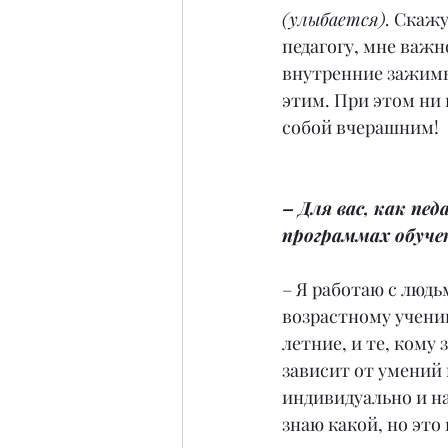
(улыбается).
 Скажу
педагогу, мне важн
внутренние зажимы 
этим. При этом ни 
собой вчерашним!
– Для вас, как пед
программах обуче
– Я работаю с людьм
возрастному ученик
летние, и те, кому 
зависит от умений п
индивидуально и на
знаю какой, но это 