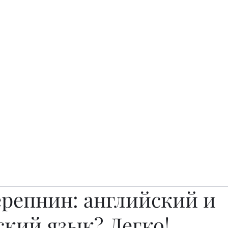
о.
Awards
TOP EXPERTS 2025
Архив журналов
Art Projects
репнин: английский и
ский язык? Легко!