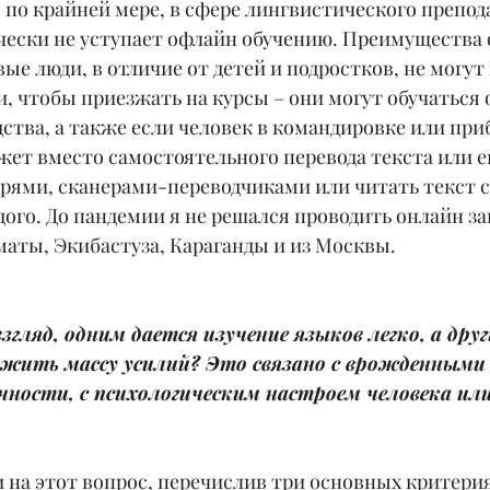
 по крайней мере, в сфере лингвистического препода
чески не уступает офлайн обучению. Преимущества о
вые люди, в отличие от детей и подростков, не могут
, чтобы приезжать на курсы – они могут обучаться о
ства, а также если человек в командировке или приб
жет вместо самостоятельного перевода текста или ег
рями, сканерами-переводчиками или читать текст с 
ого. До пандемии я не решался проводить онлайн за
маты, Экибастуза, Караганды и из Москвы.
згляд, одним дается изучение языков легко, а дру
жить массу усилий? Это связано с врожденными
чности, с психологическим настроем человека ил
 на этот вопрос, перечислив три основных критерия