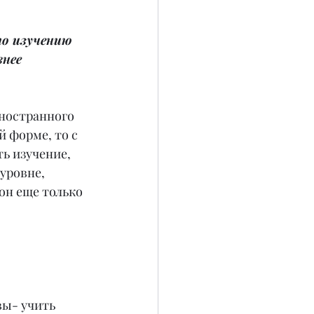
по изучению 
нее 
иностранного 
 форме, то с 
ь изучение, 
уровне, 
он еще только 
вы- учить 