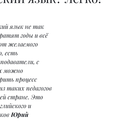
ий язык не так 
ратят годы и всё 
ют желаемого 
, есть 
одаватели, с 
х можно 
рить процесс 
из таких педагогов 
ей стране. Это 
глийского и 
ков 
Юрий 