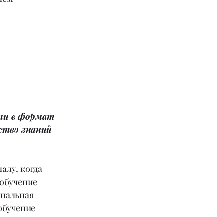
шли в формат 
ство знаний 
алу, когда 
обучение 
анальная 
обучение 