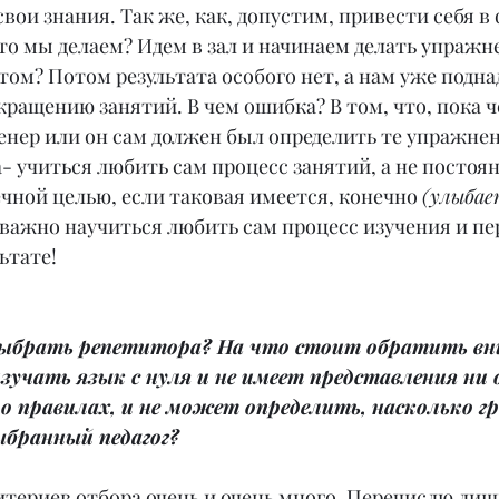
свои знания. Так же, как, допустим, привести себя в 
Что мы делаем? Идем в зал и начинаем делать упражне
отом? Потом результата особого нет, а нам уже поднад
кращению занятий. В чем ошибка? В том, что, пока ч
енер или он сам должен был определить те упражнен
- учиться любить сам процесс занятий, а не постоян
чной целью, если таковая имеется, конечно 
(улыбае
 важно научиться любить сам процесс изучения и пе
ьтате!
выбрать репетитора? На что стоит обратить вни
изучать язык с нуля и не имеет представления ни 
о правилах, и не может определить, насколько г
ыбранный педагог?
итериев отбора очень и очень много. Перечислю лиш