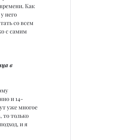
времени. Как 
у него 
тать со всем 
ко с самим 
ца в 
ому 
нно и 14-
Тут уже многое 
, то только 
одход, и я 