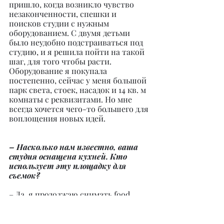
пришло, когда возникло чувство 
незаконченности, спешки и 
поисков студии с нужным 
оборудованием. С двумя детьми 
было неудобно подстраиваться под 
студию, и я решила пойти на такой 
шаг, для того чтобы расти. 
Оборудование я покупала 
постепенно, сейчас у меня большой 
парк света, стоек, насадок и 14 кв. м 
комнаты с реквизитами. Но мне 
всегда хочется чего-то большего для 
воплощения новых идей.
– Насколько нам известно, ваша 
студия оснащена кухней. Кто 
использует эту площадку для 
съемок?
– Да, я продолжаю снимать food 
photo, работая над контентом для 
блогеров. Два года практикую 
видеосъемку, где снимаю фото и 