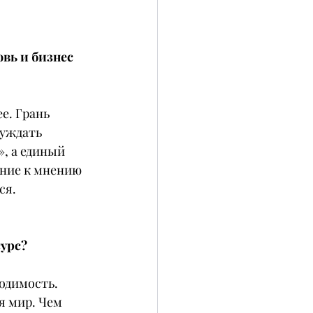
вь и бизнес 
е. Грань 
уждать 
, а единый 
ение к мнению 
ся.
сурс?
одимость. 
 мир. Чем 