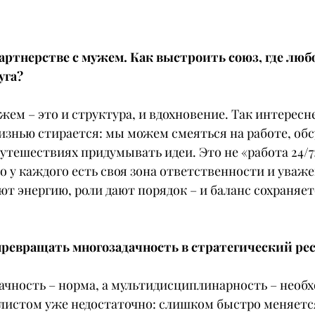
партнерстве с мужем. Как выстроить союз, где любо
уга?
жем – это и структура, и вдохновение. Так интересне
изнью стирается: мы можем смеяться на работе, обс
путешествиях придумывать идеи. Это не «работа 24/7»
о у каждого есть своя зона ответственности и уваж
ют энергию, роли дают порядок – и баланс сохраняет
 превращать многозадачность в стратегический ре
ачность – норма, а мультидисциплинарность – необх
листом уже недостаточно: слишком быстро меняется