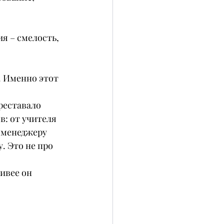
я – смелость, 
 
. Именно этот 
реставало 
в: от учителя 
-менеджеру 
. Это не про 
ивее он 