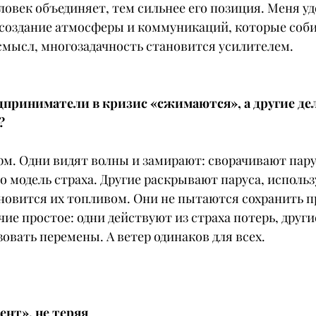
овек объединяет, тем сильнее его позиция. Меня уд
– создание атмосферы и коммуникаций, которые соби
 смысл, многозадачность становится усилителем.
дприниматели в кризис «сжимаются», а другие де
?
рм. Одни видят волны и замирают: сворачивают пару
о модель страха. Другие раскрывают паруса, использ
ановится их топливом. Они не пытаются сохранить п
ие простое: одни действуют из страха потерь, другие
овать перемены. А ветер одинаков для всех.
нт», не теряя 