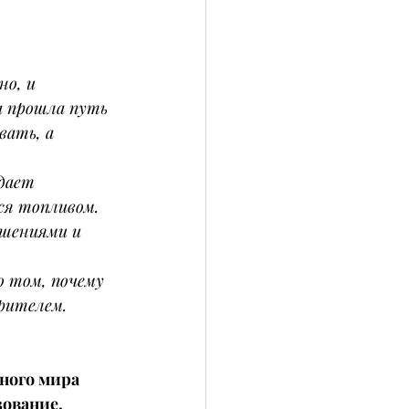
но, и 
а прошла путь 
ать, а 
дает 
ся топливом. 
шениями и 
 том, почему 
рителем.
ного мира 
ование, 