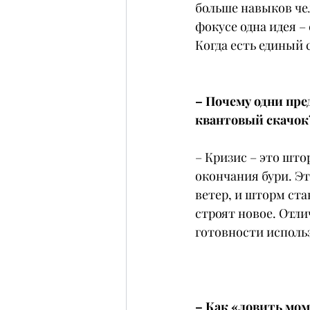
больше навыков чел
фокусе одна идея 
Когда есть единый
– Почему одни пре
квантовый скачок
– Кризис – это што
окончания бури. Эт
ветер, и шторм ст
строят новое. Отлич
готовности использ
– Как «ловить моме