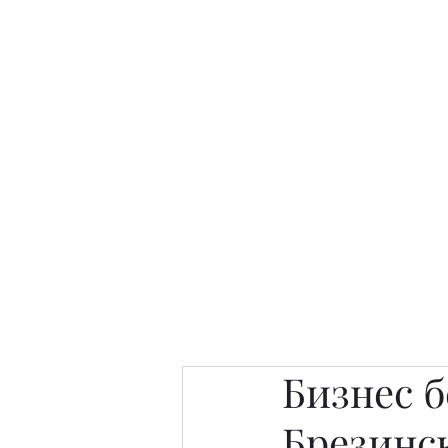
Интересно. Полезно. Модн
Главная
Публикации
People 
Бизнес б
Брезинс