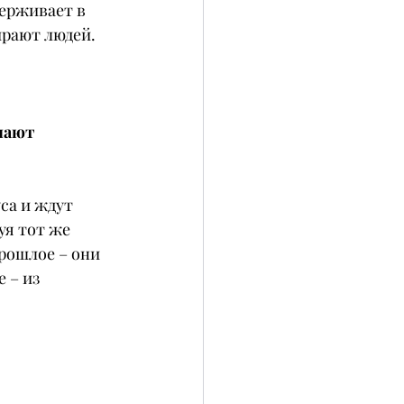
ерживает в 
рают людей. 
лают 
са и ждут 
уя тот же 
рошлое – они 
 – из 