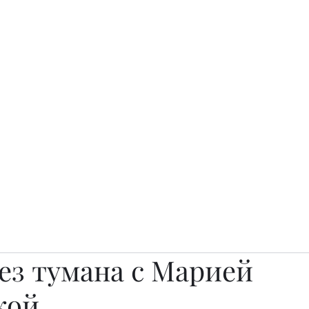
о.
Awards
TOP EXPERTS 2025
Архив журналов
Art Projects
ез тумана с Марией
кой