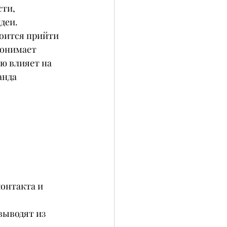
ти, 
деи. 
оится прийти 
понимает 
ю влияет на 
нда 
онтакта и 
выводят из 