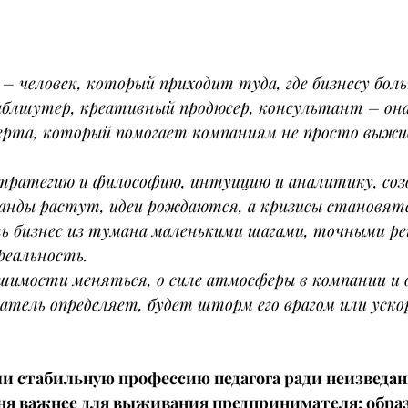
 
– человек, который приходит туда, где бизнесу боль
аблшутер, креативный продюсер, консультант – он
перта, который помогает компаниям не просто выжив
тратегию и философию, интуицию и аналитику, соз
манды растут, идеи рождаются, а кризисы становят
ь бизнес из тумана маленькими шагами, точными ре
реальность.
шимости меняться, о силе атмосферы в компании и о
атель определяет, будет шторм его врагом или уско
и стабильную профессию педагога ради неизведан
дня важнее для выживания предпринимателя: образ