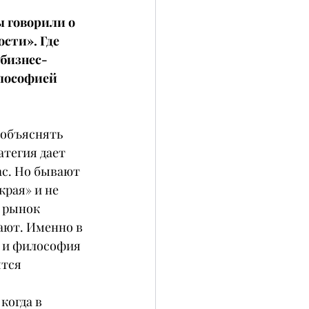
ы говорили о 
сти». Где 
 бизнес-
лософией 
 объяснять 
атегия дает 
с. Но бывают 
рая» и не 
 рынок 
ают. Именно в 
 и философия 
тся 
когда в 