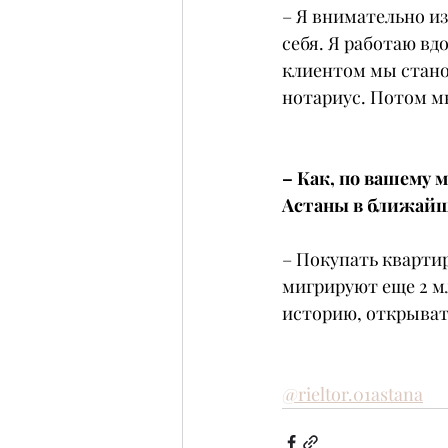
– Я внимательно и
себя. Я работаю вд
клиентом мы станов
нотариус. Потом м
– Как, по вашему
Астаны в ближайши
– Покупать квартир
мигрируют еще 2 м
историю, открывать
@rieltor.01astana