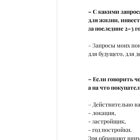
– С какими запрос
для жизни, инвест
за последние 2–3 г
– Запросы моих пок
для будущего, для 
– Если говорить ч
а на что покупате
– Действительно 
- локация,
- застройщик,
- год постройки.
Зря обращают вним