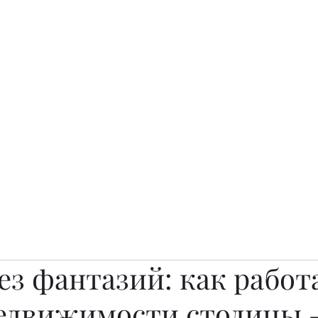
о.
Awards
TOP EXPERTS 2025
Архив журналов
Art Projects
ез фантазий: как работ
едвижимости столицы 