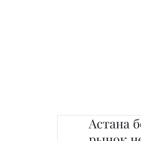
Интересно. Полезно. Модн
Главная
Публикации
People 
Астана б
рынок н