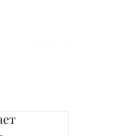
Связаться с нами
Фотостудия
ает
–