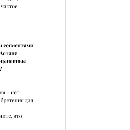
частое 
и сегментами 
 Астане 
оцененные 
?
я – нет 
бретения для 
ните, это 