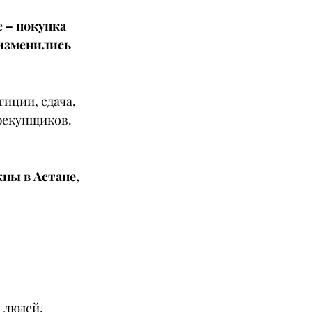
 – покупка 
изменились 
иции, сдача, 
ерекупщиков.
ны в Астане, 
 людей, 