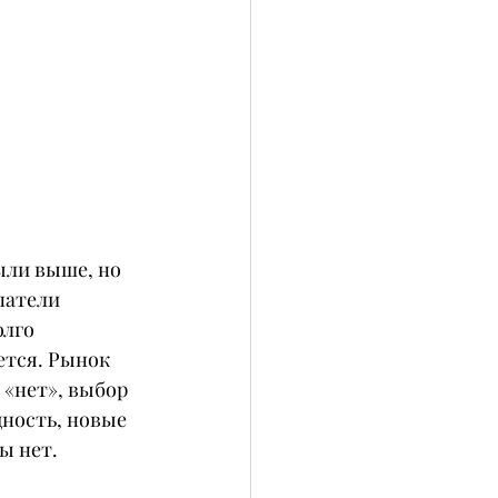
ыли выше, но 
патели 
лго 
ется. Рынок 
 «нет», выбор 
ность, новые 
ты нет.