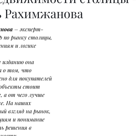
ь Рахимжанова
анова
 – эксперт-
р по рынку столицы, 
ниям и логике 
 изданию она 
а о том, что 
но для покупателей 
 объекты стоит 
 а от чего лучше 
е. На наших 
й взгляд на рынок, 
циям и понимание 
ь решения в 
ьности.