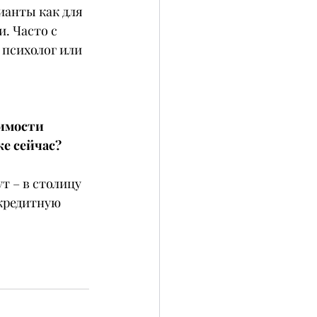
ианты как для 
. Часто с 
 психолог или 
имости 
е сейчас?
т – в столицу 
кредитную 