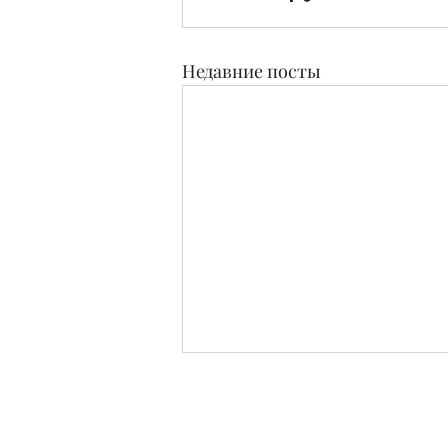
Недавние посты
Издательство
Журнал Teens and People свидетельство о п
Зарег