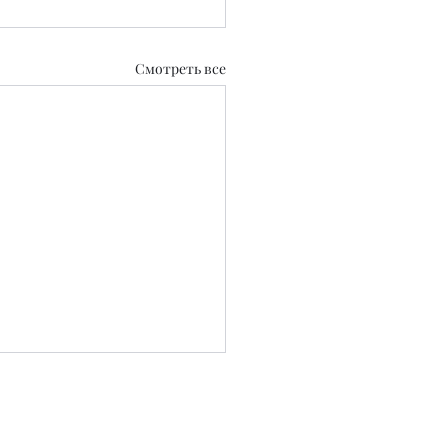
Смотреть все
0.2020 г.
 СМИ №KZ39VPY00129889 от 22.09.2025 г.
..