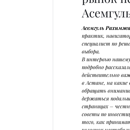
Асемгул
Асемгуль Рахимж
практик, навигато
специалист по реше
выбора.
В интервью нашему
подробно рассказал
действительно важ
в Астане, на какие
обращать внимание,
держаться подальш
страницах – честны
советы по инвести
того, как принимат
условиях нестабил