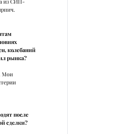
а из СИП-
ирпич.
нтам 
ловиях 
ен, колебаний 
вил рынка?
. Мои 
итерии 
одят после 
ой сделки?