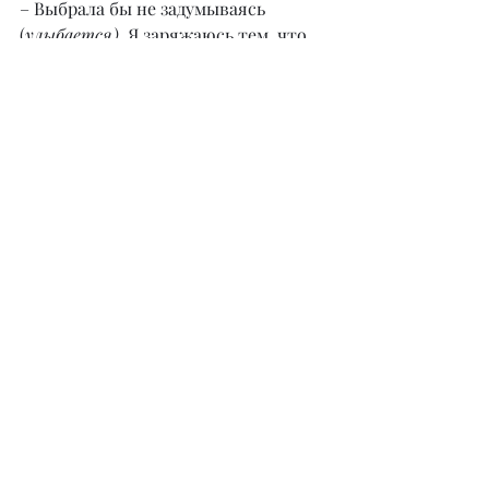
– Выбрала бы не задумываясь 
(
улыбается).
 Я заряжаюсь тем, что 
приношу людям счастье в виде 
удовлетворения их творческих 
потребностей. Просто меньше 
времени уделяла бы своим 
сомнениям. Между «подумал» и 
«сделал» должен быть небольшой 
промежуток времени. Все идеи 
нужно реализовывать сразу, как 
только они пришли к вам. Не 
задумываясь! Сказала бы себе: не 
бойся! Делай! У тебя всё получится!
– Думали ли вы о том, чтобы 
проявить себя и в других нишах? 
Что это было бы за направление?