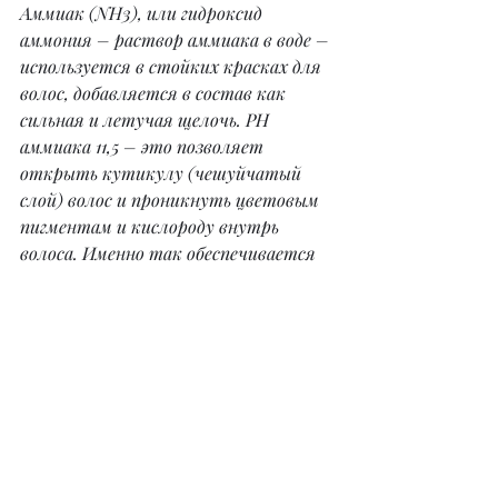
Аммиак (NH3), или гидроксид 
аммония – раствор аммиака в воде – 
используется в стойких красках для 
волос, добавляется в состав как 
сильная и летучая щелочь. PH 
аммиака 11,5 – это позволяет 
открыть кутикулу (чешуйчатый 
слой) волос и проникнуть цветовым 
пигментам и кислороду внутрь 
волоса. Именно так обеспечивается 
перманентное или стойкое 
окрашивание. Вроде бы ничего 
страшного, но следует помнить вот 
о чем.
1. Аммиак вызывает раздражение 
слизистых оболочек глаз и 
дыхательных путей.
2. Аммиак открывает не только 
кутикулу, но и поры кожи, через 