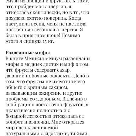
смузи из овощей и фруктов. К тому, 
что пройдет моя аллергия, я 
отнеслась скептически, но в то, что 
похудею, охотно поверила. Когда 
наступила весна, меня не настигла 
постоянная сезонная аллергия. Я 
была в приятном шоке! Помимо 
этого я скинула 15 кг.
Развеянные мифы
В книге Медикал медиум развенчаны 
мифы о модных диетах и миф о том, 
что фрукты содержат сахар, 
дающий побочные эффекты. Дело в 
том, что фрукты не имеют ничего 
общего с вредным сахаром, 
вызывающим ожирение и другие 
проблемы со здоровьем. Включив в 
свой рацион достаточно фруктов, я 
практически полностью и с 
большой легкостью отказалась от 
конфет и выпечки. Мне открылся 
мир наслаждения едой 
натуральными сладостями, такими, 