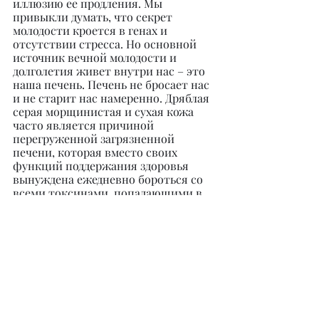
иллюзию ее продления. Мы 
привыкли думать, что секрет 
молодости кроется в генах и 
отсутствии стресса. Но основной 
источник вечной молодости и 
долголетия живет внутри нас – это 
наша печень. Печень не бросает нас 
и не старит нас намеренно. Дряблая 
серая морщинистая и сухая кожа 
часто является причиной 
перегруженной загрязненной 
печени, которая вместо своих 
функций поддержания здоровья 
вынуждена ежедневно бороться со 
всеми токсинами, попадающими в 
кровь с едой и напитками на 
постоянной основе. К тому же мы 
мажем лицо и тело разными 
косметическими средствами, 
моемся всевозможными гелями и 
шампунями, дышим загрязненным 
воздухом, подвергаемся 
воздействию со стороны 
электроники. Раскрою вам секрет – 