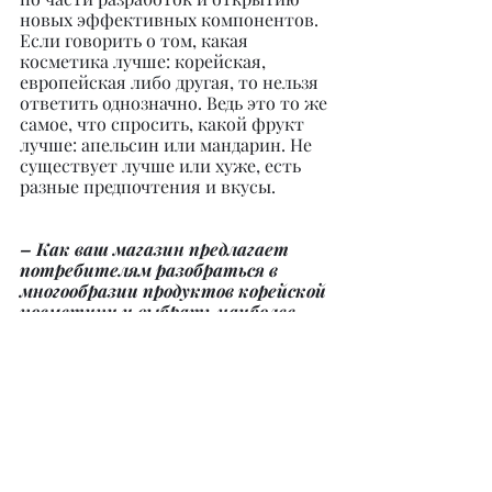
новых эффективных компонентов. 
Если говорить о том, какая 
косметика лучше: корейская, 
европейская либо другая, то нельзя 
ответить однозначно. Ведь это то же 
самое, что спросить, какой фрукт 
лучше: апельсин или мандарин. Не 
существует лучше или хуже, есть 
разные предпочтения и вкусы.
– Как ваш магазин предлагает 
потребителям разобраться в 
многообразии продуктов корейской 
косметики и выбрать наиболее 
подходящие товары?
– Я и мои консультанты полностью 
изучаем состав любой продукции. 
При посещении наших клиентов 
первым делом мы определяем тип 
кожи, досконально узнаем и 
уточняем все детали, а после 