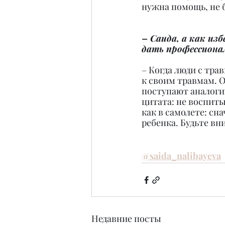
нужна помощь, не б
– Саида, а как из
дать профессиона
– Когда люди с тра
к своим травмам. О
поступают аналогич
цитата: не воспиты
как в самолете: сн
ребенка. Будьте вн
@saida_nalibayeva
Недавние посты