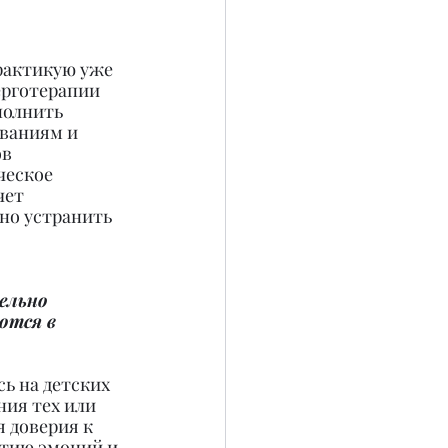
рактикую уже 
ерготерапии 
полнить 
ваниям и 
в 
ческое 
чет 
но устранить 
ельно 
ются в 
ь на детских 
ния тех или 
 доверия к 
тию эмоций и 