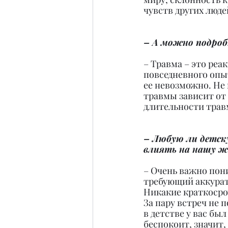
чувств других люде
– А можно подроб
– Травма – это реа
повседневного опы
ее невозможно. Не 
травмы зависит от 
длительности тра
– Любую ли детск
влиять на нашу ж
– Очень важно пони
требующий аккурат
Никакие краткосро
За пару встреч не 
в детстве у вас бы
беспокоит, значит,