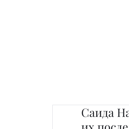
Интересно. Полезно. Модн
Главная
Публикации
People 
Саида Н
их посл