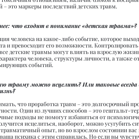
й – это маркеры последствий детских травм.
нее: что входит в понимание «детская травма»?
кция человека на какое-либо событие, которое выход
та и превосходит его возможности. Контролировать
все детские травмы могут влиять на взрослую жизнь
характера человека, структуры личности, а также от
вмирующих событий.
ую травму можно исцелить? Или таковые всегда 
изнь?
мать, что проработка травм – это долгосрочный про
ности. Один из лучших способов – это гештальт-тер
чные подходы не помогут избавиться от психологич
получится исцелиться, наоборот, можно усугубить си
л травматичный опыт, но во взрослом состоянии вас 
 ваша психика с этим справилась. Но если вы чувству