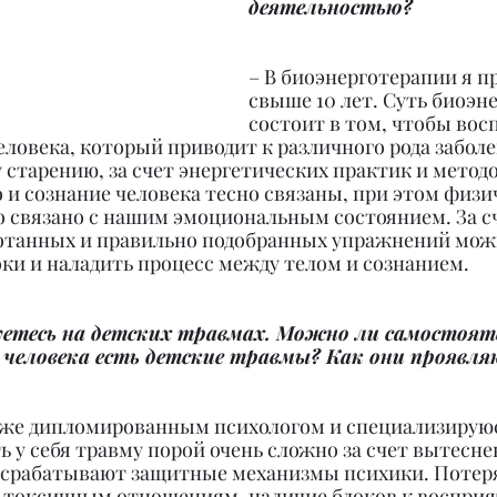
деятельностью?
– В биоэнерготерапии я п
свыше 10 лет. Суть биоэн
состоит в том, чтобы вос
ловека, который приводит к различного рода заболе
старению, за счет энергетических практик и методо
 и сознание человека тесно связаны, при этом физи
о связано с нашим эмоциональным состоянием. За с
отанных и правильно подобранных упражнений мож
ки и наладить процесс между телом и сознанием.
уетесь на детских травмах. Можно ли самостоят
 человека есть детские травмы? Как они проявля
акже дипломированным психологом и специализируюс
ь у себя травму порой очень сложно за счет вытесне
 срабатывают защитные механизмы психики. Потеря
к токсичным отношениям, наличие блоков к восприя