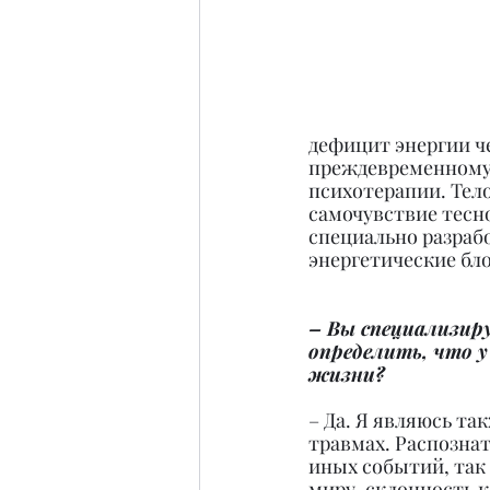
дефицит энергии че
преждевременному 
психотерапии. Тело
самочувствие тесн
специально разраб
энергетические бло
– Вы специализир
определить, что у
жизни?
– Да. Я являюсь т
травмах. Распознат
иных событий, так
миру, склонность 