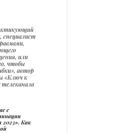
рактикующий 
, специалист 
равмами, 
ющего 
ения, или 
о, чтобы 
бки», автор 
ы «Ключ к 
г телеканала 
с с 
минации 
 2023». Как 
ой 