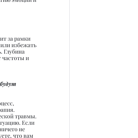
ит за рамки 
 или избежать 
. Глубина 
 частоты и 
будут 
цесс, 
апия. 
еской травмы. 
туацию. Если 
ничего не 
ете, что вам 