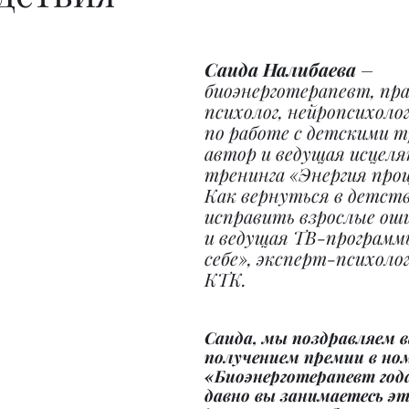
Саида Налибаева
 – 
биоэнерготерапевт, п
психолог, нейропсихолог
по работе с детскими т
автор и ведущая исцеля
тренинга «Энергия прощ
Как вернуться в детств
исправить взрослые оши
и ведущая ТВ-программ
себе», эксперт-психоло
КТК.
Саида, мы поздравляем ва
получением премии в но
«Биоэнерготерапевт года
давно вы занимаетесь эт