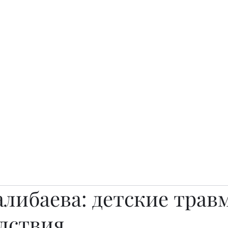
о.
Awards
TOP EXPERTS 2025
Архив журналов
Art Projects
алибаева: детские трав
едствия