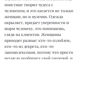
поистине творит чудеса с 
человеком, и это касается не только 
женщин, но и мужчин. Одежда 
окрыляет, придает уверенности и 
шарм человеку, это понимаешь, 
глядя на клиентов. Женщины 
приходят разные: кто-то озлоблен, 
кто-то из декрета, кто-то 
закомплексован, потому что просто 
неумело подбирает свой гардероб, и 
всем им надо угодить, а кого-то и 
выслушать. Такие девчата, находя 
то, что им по нраву, меняются на 
глазах: настроение улучшается 
вплоть до восторга от отражения в 
зеркале, глаза горят. Вы не 
представляете, сколько от таких 
клиенток в итоге исходит 