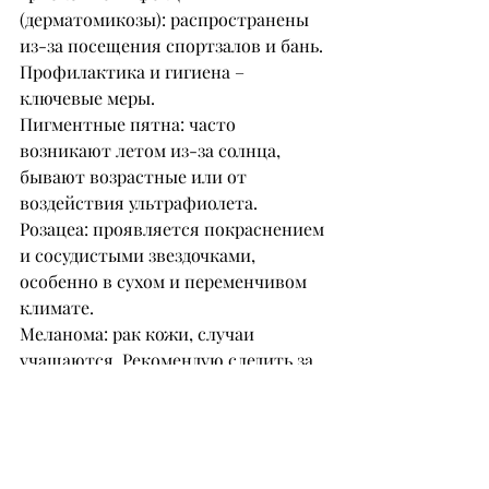
(дерматомикозы): распространены 
из-за посещения спортзалов и бань. 
Профилактика и гигиена – 
ключевые меры.
Пигментные пятна: часто 
возникают летом из-за солнца, 
бывают возрастные или от 
воздействия ультрафиолета.
Розацеа: проявляется покраснением 
и сосудистыми звездочками, 
особенно в сухом и переменчивом 
климате.
Меланома: рак кожи, случаи 
учащаются. Рекомендую следить за 
родинками, использовать SPF и 
ежегодно проверяться.
С помощью дерматоскопии я 
выявляю новообразования, 