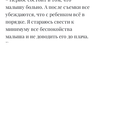
малышу больно. А после съемки все 
убеждаются, что с ребенком всё в 
порядке. Я стараюсь свести к 
минимуму все беспокойства 
малыша и не доводить его до плача. 
Если малыш засыпает, то стараюсь 
не разбудить его в процессе съемки. 
Могу переодеть раз пять, не 
разбудив. 
(Улыбается). 
Второе предубеждение в том, что 
фотограф может сглазить малыша. 
Но я сразу объясняю, что до меня в 
роддоме малыша уже видело много 
народу. Начиная от акушерки, 
которая принимала роды, и 
заканчивая санитарами, которые 
убирают помещение. И от одного 
фотографа, я думаю, картина 