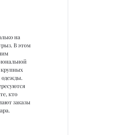
лько на 
рыз. В этом 
шим 
циональной 
 крупных 
 одежды. 
ересуются 
е, кто 
лают заказы 
ара.