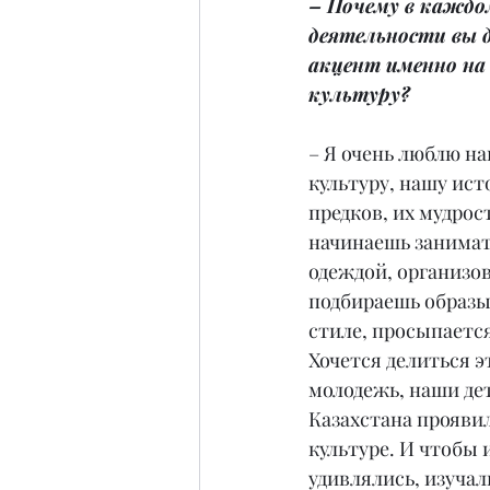
– Почему в каждом
деятельности вы 
акцент именно на
культуру?
– Я очень люблю на
культуру, нашу ист
предков, их мудрост
начинаешь занимат
одеждой, организо
подбираешь образы
стиле, просыпается
Хочется делиться э
молодежь, наши дет
Казахстана проявил
культуре. И чтобы
удивлялись, изучал