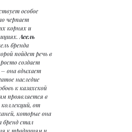
ствует особое 
то черпает 
их корнях и 
ициях. 
Асель 
ель бренда 
рой пойдет речь в 
просто создает 
– она вдыхает 
гатое наследие 
бовь к казахской 
ям проявляется в 
 коллекций, от 
аней, которые она 
 бренд стал 
я к традициям и 