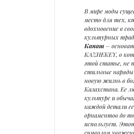
В мире моды суще
место для тех, к
вдохновение в сво
культурных трад
Капаш
 – основат
KAZHEKEY, о кото
этой статье, не 
стильные наряды 
новую жизнь в бо
Казахстана. Ее лю
культуре и обыча
каждой детали ее
орнаментов до тк
использует. Этот
символом уважени