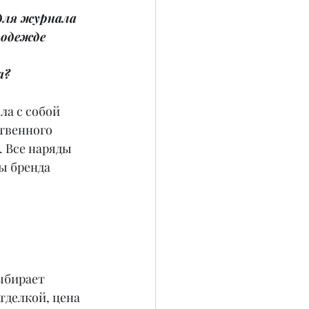
для журнала 
 одежде 
 
а?
ла с собой 
твенного 
 Все наряды 
ы бренда 
ыбирает 
отделкой, цена 