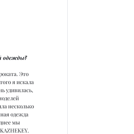
ой одежды?
роката. Это 
того я искала 
нь удивилась, 
моделей 
ила несколько 
ная одежда 
днее мы 
ы KAZHEKEY.