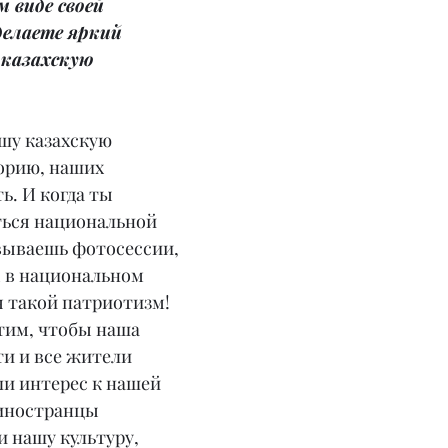
 виде своей 
делаете яркий 
 казахскую 
шу казахскую 
орию, наших 
ь. И когда ты 
ься национальной 
вываешь фотосессии, 
 в национальном 
 такой патриотизм! 
тим, чтобы наша 
и и все жители 
и интерес к нашей 
 иностранцы 
и нашу культуру, 