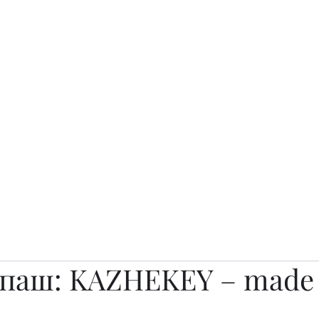
о.
Awards
TOP EXPERTS 2025
Архив журналов
Art Projects
апаш: KAZHEKEY – made 