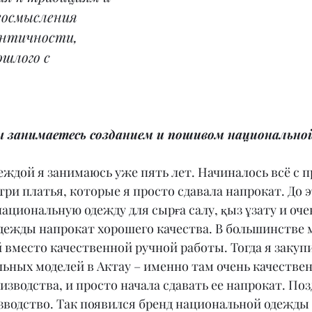
еосмысления 
ентичности, 
ошлого с 
 вы занимаетесь созданием и пошивом национальн
ждой я занимаюсь уже пять лет. Начиналось всё с п
три платья, которые я просто сдавала напрокат. До э
национальную одежду для сырға салу, қыз ұзату и оче
дежды напрокат хорошего качества. В большинстве 
 вместо качественной ручной работы. Тогда я закуп
ьных моделей в Актау – именно там очень качествен
изводства, и просто начала сдавать ее напрокат. Поз
зводство. Так появился бренд национальной одежд