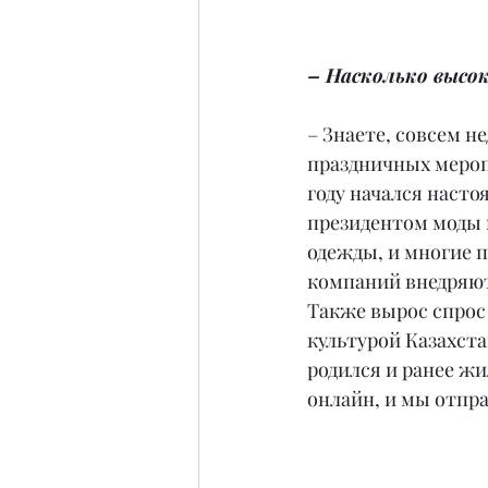
– Насколько высок
– Знаете, совсем н
праздничных мероп
году начался насто
президентом моды н
одежды, и многие п
компаний внедряют
Также вырос спрос
культурой Казахста
родился и ранее жи
онлайн, и мы отпр