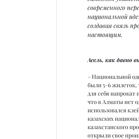
современного пер
национальной ид
создавая связь пр
настоящим.
Асель, как давно
– Национальной оде
были 5–6 жилеток, 
для себя напрокат 
что в Алматы нет о
использовался клей
казахских национал
казахстанского про
открыли свое прои