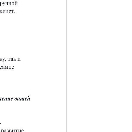
ручной 
жилет, 
у, так и 
самое 
ление вашей 
 
 развитие 