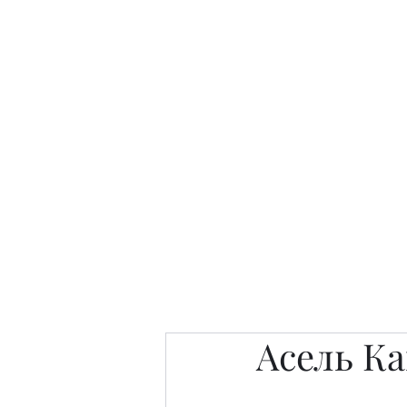
Интересно. Полезно. Модн
Главная
Публикации
People 
Асель К