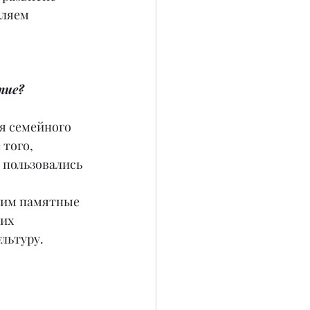
вляем 
тие?
я семейного 
того, 
 пользовались 
дим памятные 
их 
льтуру.