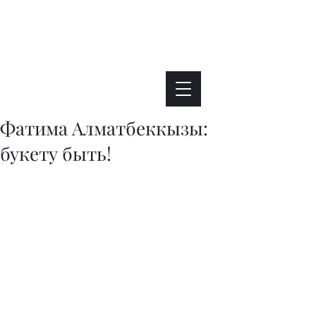
Интересно. Полезно. Модно.
Фатима Алматбеккызы:
букету быть!