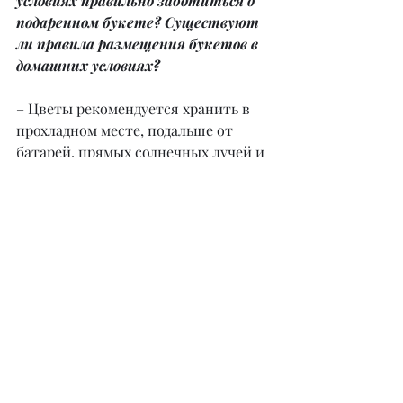
условиях правильно заботиться о 
подаренном букете? Существуют 
ли правила размещения букетов в 
домашних условиях?
– Цветы рекомендуется хранить в 
прохладном месте, подальше от 
батарей, прямых солнечных лучей и 
сквозняка. Перед поставкой в воду 
нужно снять упаковку, подрезать 
стебли на один сантиметр садовыми 
ножницами – секатором. Если 
имеется специальная подпитка, то 
добавить ее в воду и перемешать 
смесь. Также рекомендуется менять 
воду и промывать ёмкость раз в 
день. Так наши цветы будут 
радовать клиента гораздо дольше.