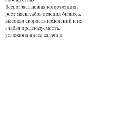
Всевозрастающая конкуренция, 
рост масштабов ведения бизнеса, 
высокая скорость изменений и их 
слабая предсказуемость, 
усложняющиеся задачи и 
требование междисциплинарного 
подхода к их решению повышают 
актуальность большего вовлечения 
сотрудников в деятельность 
организации и всемерного развития 
и использования индивидуального и 
группового потенциалов. 
Командное лидерство является 
основой современного стиля 
управления и помогает создавать 
конкурентные преимущества за 
счет синергетических эффектов 
взаимодействия людей, 