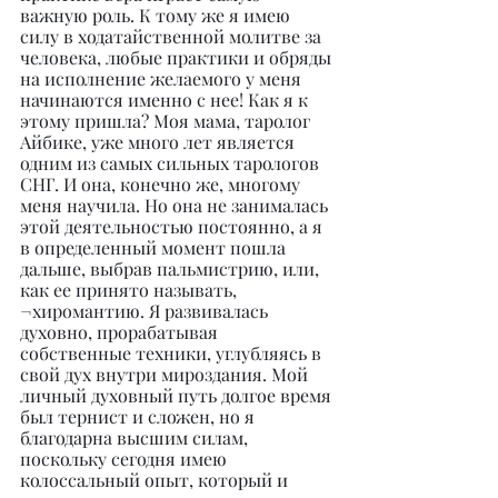
важную роль. К тому же я имею 
силу в ходатайственной молитве за 
человека, любые практики и обряды 
на исполнение желаемого у меня 
начинаются именно с нее! Как я к 
этому пришла? Моя мама, таролог 
Айбике, уже много лет является 
одним из самых сильных тарологов 
СНГ. И она, конечно же, многому 
меня научила. Но она не занималась 
этой деятельностью постоянно, а я 
в определенный момент пошла 
дальше, выбрав пальмистрию, или, 
как ее принято называть, 
¬хиромантию. Я развивалась 
духовно, прорабатывая 
собственные техники, углубляясь в 
свой дух внутри мироздания. Мой 
личный духовный путь долгое время 
был тернист и сложен, но я 
благодарна высшим силам, 
поскольку сегодня имею 
колоссальный опыт, который и 