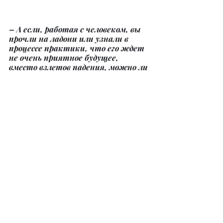
– А если, работая с человеком, вы 
прочли на ладони или узнали в 
процессе практики, что его ждет 
не очень приятное будущее, 
вместо взлетов падения, можно ли 
это будущее изменить? Как?
– Да, в первую очередь я 
предупреждаю об этом и, если 
возможно, даю советы, как 
избежать ненужных событий. 
Также я владею навыками в 
проведении сложных практических 
обрядов, которые помогут человеку 
встать с колен, достичь больших 
результатов, подняться выше в 
карьере и быстро найти свое 
истинное место под солнцем.
– Серафима, дайте прогноз или 