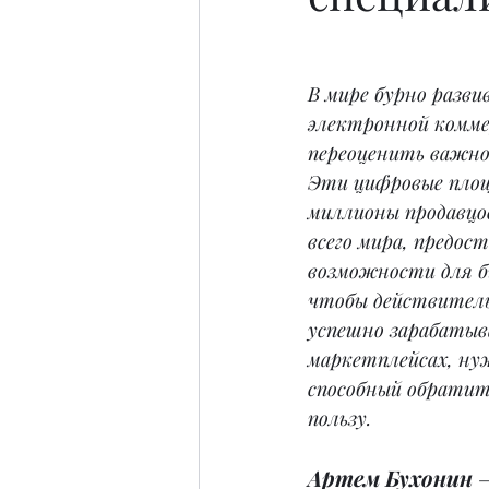
В мире бурно разви
электронной комме
переоценить важно
Эти цифровые пло
миллионы продавцов
всего мира, предос
возможности для би
чтобы действитель
успешно зарабатыв
маркетплейсах, ну
способный обратить
пользу.
Артем Бухонин
 