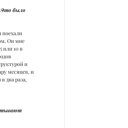
 Это было 
 поехали 
м. Он мне 
 или 10 в 
одов 
руктурой и 
ру месяцев, и 
в два раза, 
атывают 