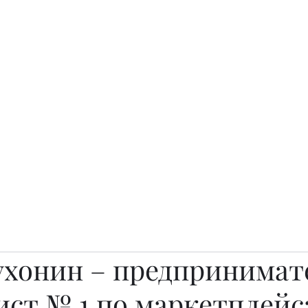
о.
Awards
TOP EXPERTS 2025
Архив журналов
Art Projects
ухонин – предпринимат
ист № 1 по маркетплейс