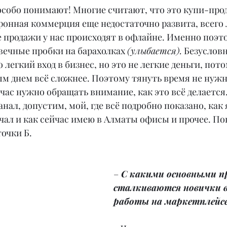
особо понимают! Многие считают, что это купи-прод
тронная коммерция еще недостаточно развита, всего 
е продажи у нас происходят в офлайне. Именно поэт
вечные пробки на барахолках 
(улыбается).
 Безусловн
легкий вход в бизнес, но это не легкие деньги, пото
ым днем всё сложнее. Поэтому тянуть время не нужно
ас нужно обращать внимание, как это всё делается.
нал, допустим, мой, где всё подробно показано, как я
ал и как сейчас имею в Алматы офисы и прочее. Пок
точки Б.
–
 С какими основными п
сталкиваются новички в
работы на маркетплейс