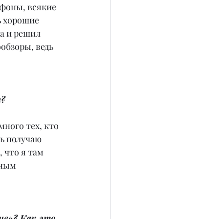
ефоны, всякие 
ь хорошие 
а и решил 
обзоры, ведь 
я?
ного тех, кто 
ь получаю 
 что я там 
ным 
не»? Как это 