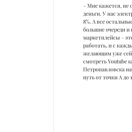
– Мне кажется, не 
деньги. У нас элек
8%. А все остальны
большие очереди и 
маркетплейсы – это 
работать, и с кажд
желающим уже сейч
смотреть Youtube ка
Петропавловска нач
путь от точки А до 