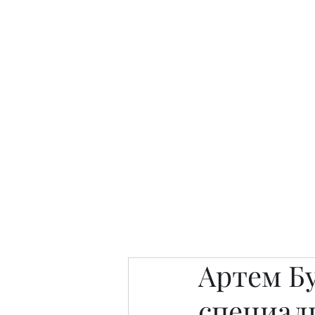
Интересно. Полезно. Модн
Главная
Публикации
People 
Артем Б
специал