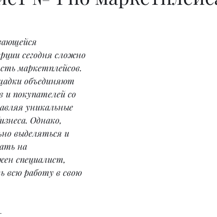
вающейся 
рции сегодня сложно 
сть маркетплейсов. 
щадки объединяют 
 и покупателей со 
тавляя уникальные 
знеса. Однако, 
но выделяться и 
ать на 
жен специалист, 
 всю работу в свою 
– 