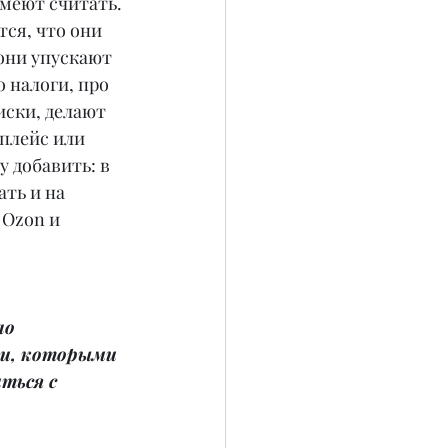
умеют считать. 
ся, что они 
они упускают 
 налоги, про 
иски, делают 
плейс или 
у добавить: в 
ть и на 
 Оzon и 
о 
и, которыми 
ться с 