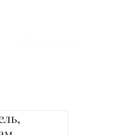
Связаться с нами
Фотостудия
ель,
ам