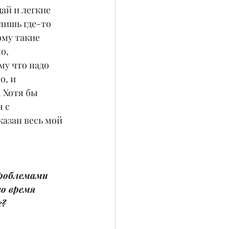
ай и легкие 
лишь где-то 
ому такие 
о, 
му что надо 
, и 
 Хотя бы 
 с 
азан весь мой 
роблемами 
о время 
е?