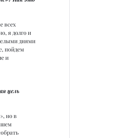
е всех 
о, я долго и 
 целыми днями 
е, пойдем 
е и 
ая цель 
, но в 
ашем 
собрать 