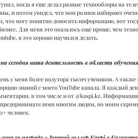
упил, когда я еще делал разные технообзоры на тел
ны, и потом увидел, что мои ролики набирают очен
л, что могу понятно доносить информацию, вот тогд
изнес. Для меня это оказалось еще проще, чем техно
outube, я это хорошо научился делать.
на сегодня ваша деятельность в области обучени
ень у меня более полутора тысяч учеников. А также м
орцию знаний с моего YouTube канала. Я каждый ден
ентарии, в том числе и от @kaspi.kz. Информация,
ь предпринимателями многим людям, по моим скром
00+ человек.
лучили награду «Лучший селлер Kaspi в Казахста