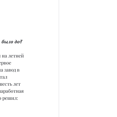
 было до?
 на летней 
ервое 
 завод в 
тал 
есть лет 
заработная 
о решил: 