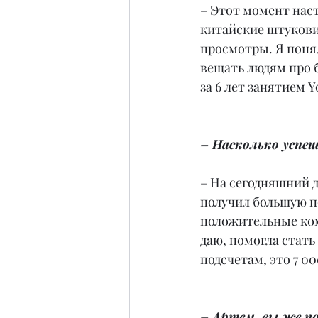
– Этот момент наст
китайские штукови
просмотры. Я поня
вещать людям про б
за 6 лет занятием Y
– Насколько успеш
– На сегодняшний д
получил большую п
положительные комм
даю, помогла стат
подсчетам, это 7 0
– Артем, вы же по