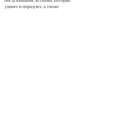
обслуживания, яствами, которые 
удивят и порадуют, а также 
неподражаемыми шоу-программами 
мы создаем такую атмосферу, в 
которой хотели бы оказаться сами.
– Гости ресторана Noni видят 
конечный результат проделанной 
работы большой команды 
профессионалов. Но всем 
интересно, что же происходит за 
кулисами. Кто трудится на благо 
гостей вашего заведения? И как 
вам удалось собрать столь 
квалифицированную команду?
– Вся наша команда собиралась по 
крупицам, оттачивала свои навыки, 