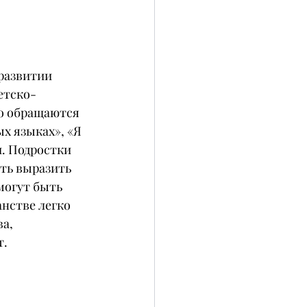
развитии 
етско-
то обращаются 
х языках», «Я 
. Подростки 
ть выразить 
могут быть 
нстве легко 
а, 
т.