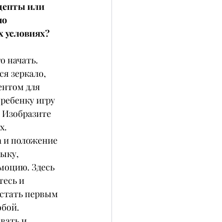
ецепты или 
о 
х условиях?
о начать.
я зеркало, 
ентом для 
ребенку игру 
 Изобразите 
х. 
 и положение 
ыку, 
моцию. Здесь 
есь и 
 стать первым 
обой.
вать и 