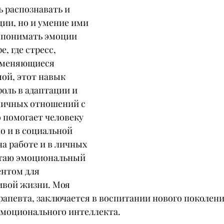
 распознавать и 
ии, но и умение ими 
е понимать эмоции 
, где стресс, 
 меняющиеся 
ой, этот навык 
оль в адаптации и 
ичных отношений с 
помогает человеку 
но и в социальной 
на работе и в личных 
таю эмоциональный 
нтом для 
ивой жизни. Моя 
рапевта, заключается в воспитании нового поколения
моционального интеллекта.