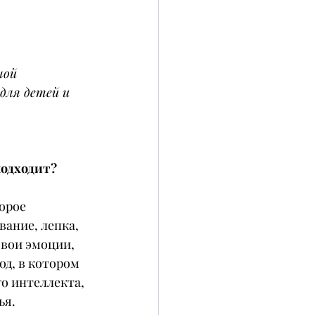
ной 
для детей и 
подходит?
орое 
вание, лепка, 
вои эмоции, 
д, в котором 
о интеллекта, 
ья.