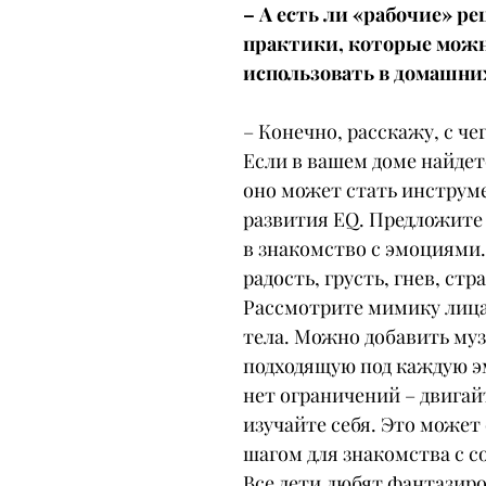
– А есть ли «рабочие» р
практики, которые можн
использовать в домашни
– Конечно, расскажу, с чег
Если в вашем доме найдетс
оно может стать инструм
развития EQ. Предложите 
в знакомство с эмоциями.
радость, грусть, гнев, стра
Рассмотрите мимику лица
тела. Можно добавить муз
подходящую под каждую э
нет ограничений – двигайт
изучайте себя. Это может
шагом для знакомства с с
Все дети любят фантазиро