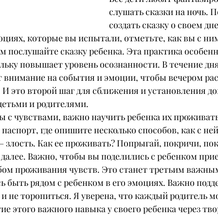
слушать сказки на ночь. 
создать сказку о своем дн
оциях, которые вы испытали, отметьте, как вы с ни
ем послушайте сказку ребенка. Эта практика особенн
ьку повышает уровень осознанности. В течение дня
 внимание на события и эмоции, чтобы вечером рас
 И это второй шаг для сближения и установления д
етьми и родителями.
ы с чувствами, важно научить ребенка их проживать
паспорт, где опишите несколько способов, как с ней
 злость. Как ее проживать? Попрыгай, покричи, пок
к далее. Важно, чтобы вы поделились с ребенком пр
бом проживания чувств. Это станет третьим важны
сь быть рядом с ребенком в его эмоциях. Важно подд
и не торопиться. Я уверена, что каждый родитель м
тие этого важного навыка у своего ребенка через тво