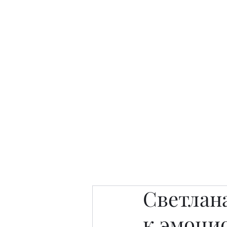
Интересно. Полезно. Модн
Главная
Публикации
People 
Светлана
к эмоци