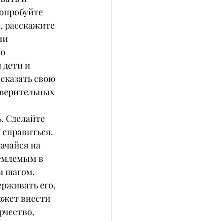
Попробуйте 
е, расскажите 
ми 
о 
 дети и 
сказать свою 
оверительных 
. Сделайте 
 справиться. 
ачайся на 
иемлемым в 
м шагом.
ерживать его, 
ожет внести 
рчество, 