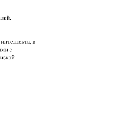
елей.
интеллекта, в 
ми с 
изкой 