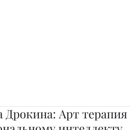
о.
Awards
TOP EXPERTS 2025
Архив журналов
Art Projects
 Дрокина: Арт терапия 
ональному интеллекту