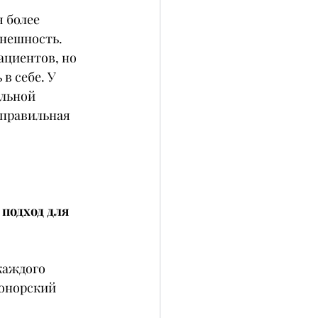
 более 
внешность.
ациентов, но 
в себе. У 
льной 
 правильная 
подход для 
каждого 
донорский 