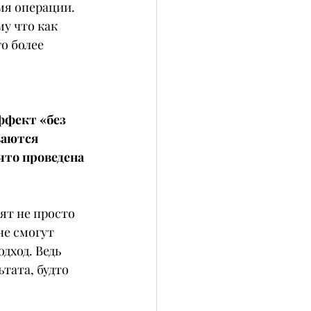
мя операции.
у что как 
о более 
ффект «без 
аются 
что проведена 
ят не просто 
е смогут 
дход. Ведь 
тата, будто 