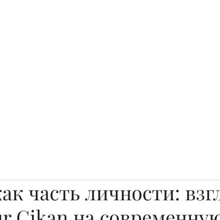
о.
Awards
TOP EXPERTS 2025
Архив журналов
Art Projects
ак часть личности: взг
r Cikan на современну