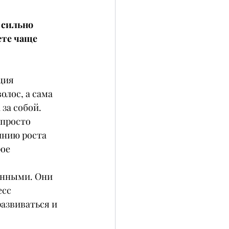
 сильно 
те чаще 
ция 
лос, а сама 
за собой.
просто 
инию роста 
ое 
анными. Они 
сс 
азвиваться и 