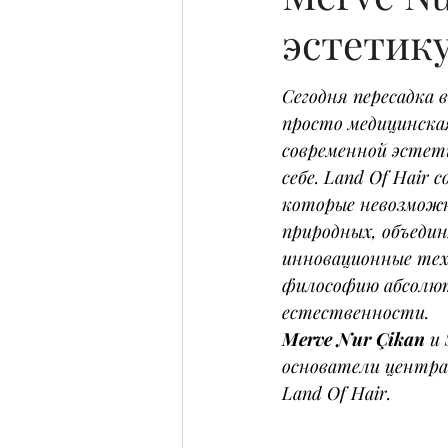
эстетик
Сегодня пересадка 
просто медицинская
современной эстети
себе. Land Of Hair 
которые невозмож
природных, объеди
инновационные тех
философию абсолю
естественности.
Merve Nur Çikan
 и 
основатели центра 
Land Of Hair.