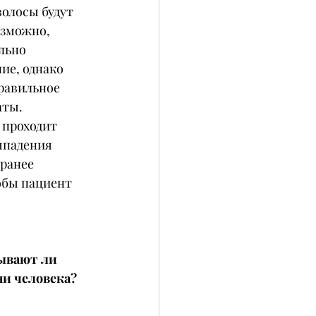
волосы будут 
озможно, 
льно 
ие, однако 
равильное 
аты.
 проходит 
ыпадения 
ранее 
обы пациент 
ывают ли 
ни человека?