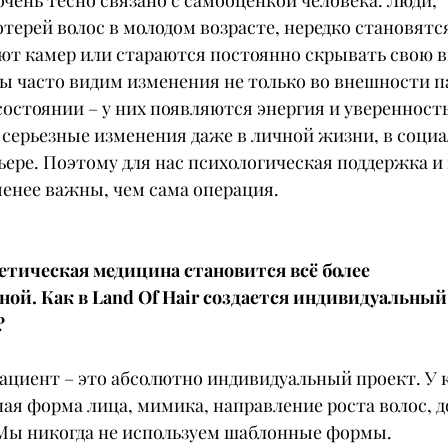
очень тесно связано с самооценкой человека. Люди, 
терей волос в молодом возрасте, нередко становятся
ют камер или стараются постоянно скрывать свою 
ы часто видим изменения не только во внешности п
состоянии – у них появляются энергия и уверенность 
 серьезные изменения даже в личной жизни, в социа
ьере. Поэтому для нас психологическая поддержка и
енее важны, чем сама операция.
етическая медицина становится всё более 
ой. Как в Land Of Hair создается индивидуальный 
?
ациент – это абсолютно индивидуальный проект. У 
ая форма лица, мимика, направление роста волос, 
 Мы никогда не используем шаблонные формы.