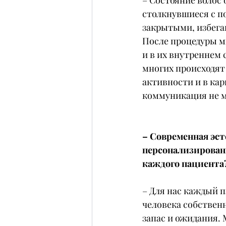
– Состояние волос 
столкнувшиеся с по
закрытыми, избега
После процедуры м
и в их внутреннем 
многих происходят
активности и в кар
коммуникация не м
– Современная эст
персонализированн
каждого пациента
– Для нас каждый п
человека собственн
запас и ожидания.