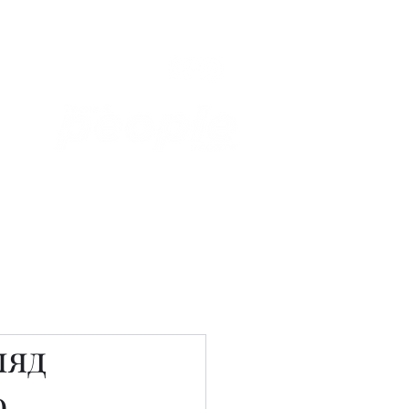
Связаться с нами
Фотостудия
ляд
ю