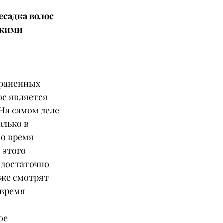
есадка волос 
акими 
траненных 
ос является 
На самом деле 
лько в 
о время 
 этого 
 достаточно 
же смотрят 
время 
ое 