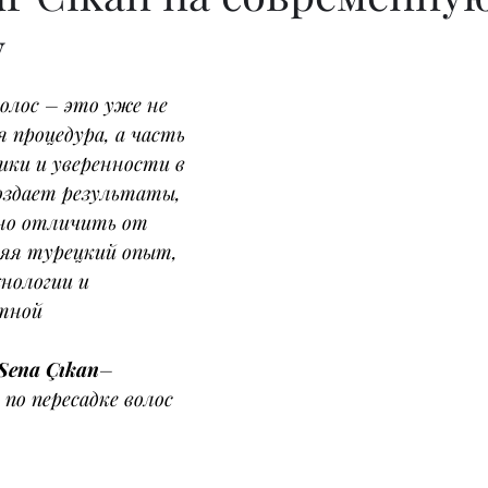
у
волос – это уже не 
 процедура, а часть 
ки и уверенности в 
создает результаты, 
но отличить от 
няя турецкий опыт, 
нологии и 
тной 
Sena Çıkan
– 
по пересадке волос 