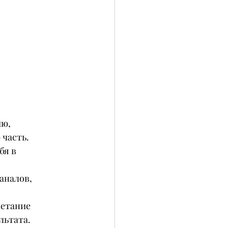
ю, 
 часть.
я в 
аналов, 
четание 
льтата. 