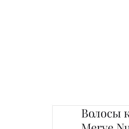
Интересно. Полезно. Модн
Главная
Публикации
People 
Волосы к
Merve Nu