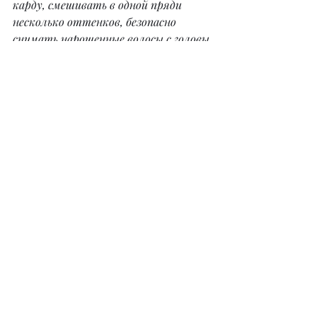
карду, смешивать в одной пряди 
несколько оттенков, безопасно 
снимать нарощенные волосы с головы 
клиента и многому другому. Но самое 
главное: на протяжении всего 
обучения я стараюсь привить 
большую любовь к этой работе, так 
как без этого невозможен успех. По 
окончании обучения и успешно 
отработанной практики я выдаю 
сертификат международного 
образца.
– Мастером по наращиванию 
сможет стать любой человек?
– Скажу однозначно: нет! Мастером 
по наращиванию волос может стать 