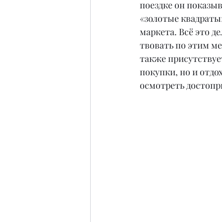
поездке он показы
«золотые квадраты»
маркета. Всё это д
твовать по этим м
также присутствует
покупки, но и отдо
осмотреть достопр