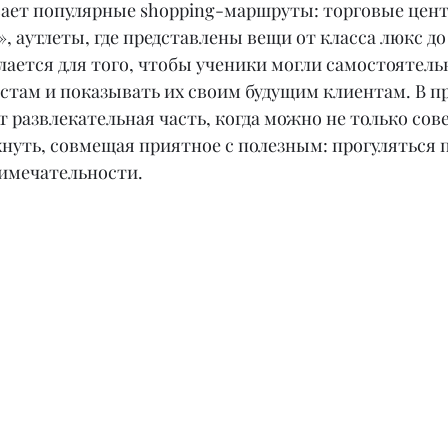
вает популярные shopping-маршруты: торговые цент
, аутлеты, где представлены вещи от класса люкс до
елается для того, чтобы ученики могли самостоятель
естам и показывать их своим будущим клиентам. В п
 развлекательная часть, когда можно не только сов
хнуть, совмещая приятное с полезным: прогуляться п
имечательности.