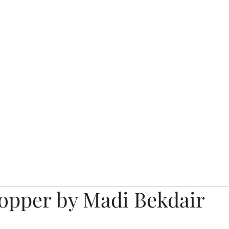
о.
Awards
TOP EXPERTS 2025
Архив журналов
Art Projects
hopper by Madi Bekdair