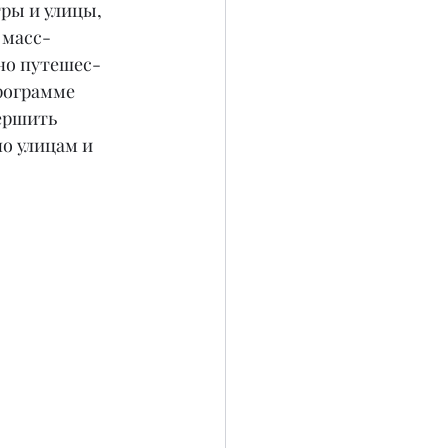
ры и улицы, 
 масс-
но путешес- 
рограмме 
ершить 
о улицам и 