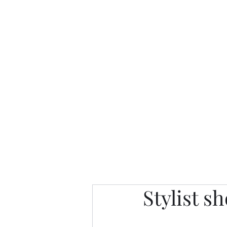
Интересно. Полезно. Модн
Главная
Публикации
People 
Stylist s