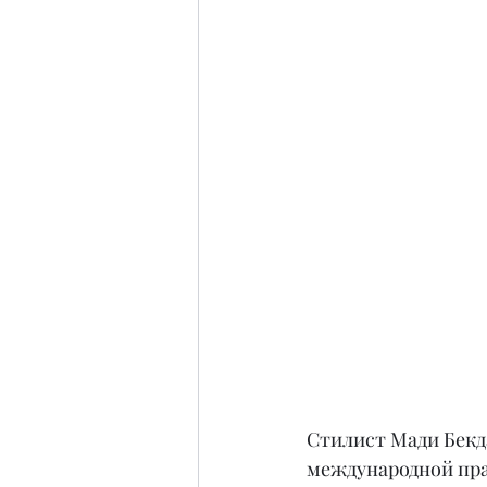
Cтилист Мади Бекд
международной пра