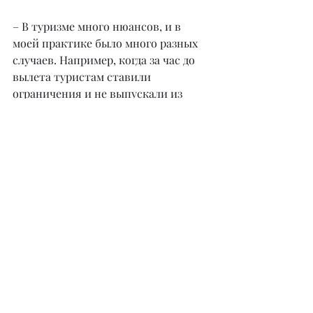
– В туризме много нюансов, и в 
моей практике было много разных 
случаев. Например, когда за час до 
вылета туристам ставили 
ограничения и не выпускали из 
страны, мы оперативно решали эту 
проблему. Каждый выход из 
сложной ситуации для нас 
маленькая победа, которой мы 
радуемся вместе с туристами. 
Теперь наше турагентство 
отправляет туристов не только из 
всех городов Казахстана, но и из 
России, заключив договора с 
российскими тур операторами. Мы 
работаем онлайн и успешно 
отправляем туристов даже из 
Москвы, Новосибирска, 