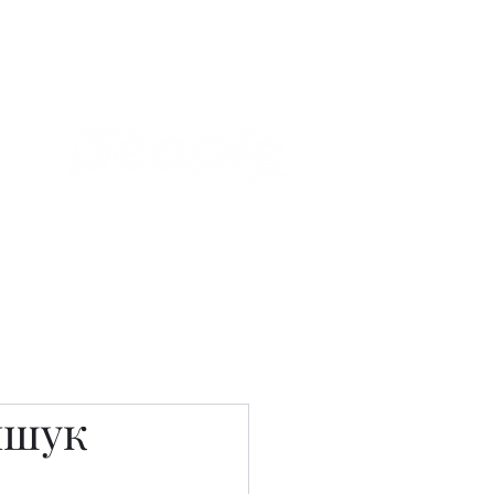
Связаться с нами
Фотостудия
ншук