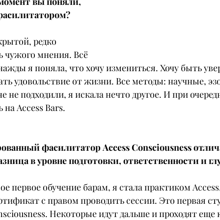
момент вы поняли, 
 фасилитатором?
крытой, редко 
ь чужого мнения. Всё 
днажды я поняла, что хочу измениться. Хочу быть увер
ать удовольствие от жизни. Все методы: научные, эз
е не подходили, я искала нечто другое. И при очеред
 на Access Bars.
ванный фасилитатор Access Consciousness отлича
азница в уровне подготовки, ответственности и г
вое первое обучение барам, я стала практиком Access
тификат с правом проводить сессии. Это первая сту
nsciousness. Некоторые идут дальше и проходят еще 