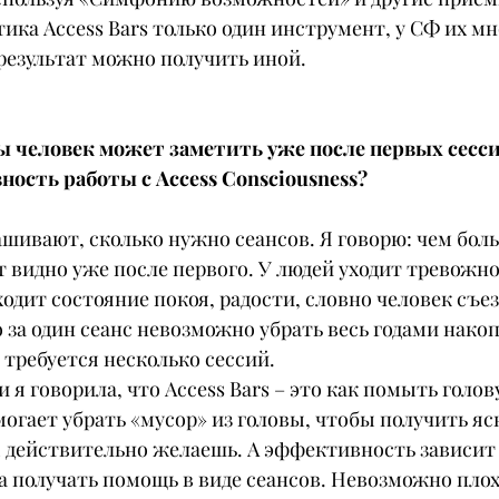
тика Access Bars только один инструмент, у СФ их мн
результат можно получить иной.
ы человек может заметить уже после первых сесси
ость работы с Access Consciousness?
ашивают, сколько нужно сеансов. Я говорю: чем боль
т видно уже после первого. У людей уходит тревожно
одит состояние покоя, радости, словно человек съез
о за один сеанс невозможно убрать весь годами нак
о требуется несколько сессий.
 я говорила, что Access Bars – это как помыть голов
огает убрать «мусор» из головы, чтобы получить яс
ы действительно желаешь. А эффективность зависит 
 получать помощь в виде сеансов. Невозможно плох