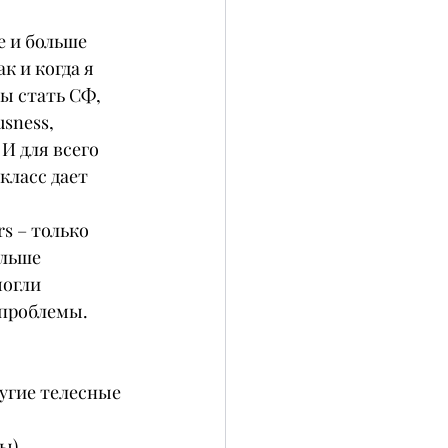
 и больше 
 и когда я 
ы стать СФ, 
sness, 
И для всего 
класс дает 
s – только 
ольше 
огли 
 проблемы.
ругие телесные 
ы).