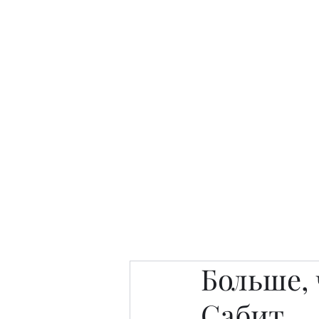
Интересно. Полезно. Модн
Главная
Публикации
People 
Больше,
Сабит