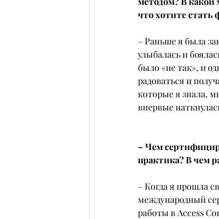
методом? В какой 
что хотите стать
– Раньше я была за
улыбалась и боялас
было «не так», и о
радоваться и получ
которые я знала, мн
впервые наткнулась
– Чем сертифициро
практика? В чем р
– Когда я прошла с
международный сер
работы в Access Co