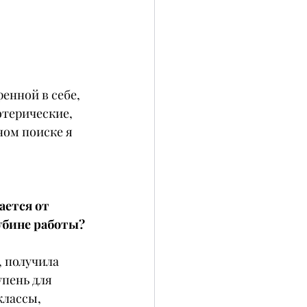
енной в себе, 
отерические, 
ном поиске я 
ется от 
лубине работы?
, получила 
пень для 
классы, 