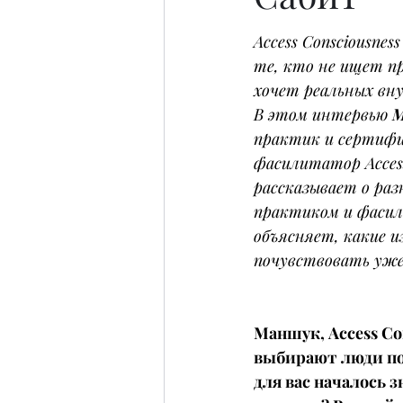
Access Consciousnes
те, кто не ищет п
хочет реальных вн
В этом интервью 
М
практик и сертиф
фасилитатор Access
рассказывает о раз
практиком и фаси
объясняет, какие и
почувствовать уже 
Маншук, Access Con
выбирают люди по 
для вас началось з