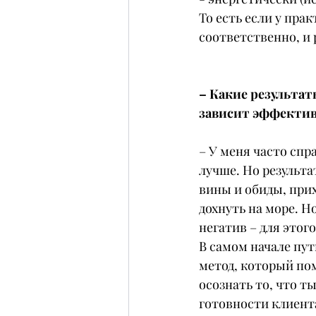
То есть если у прак
соответственно, и 
– Какие результат
зависит эффективн
– У меня часто спр
лучше. Но результа
вины и обиды, прих
дохнуть на море. Н
негатив – для этог
В самом начале пути
метод, который пом
осознать то, что т
готовности клиента