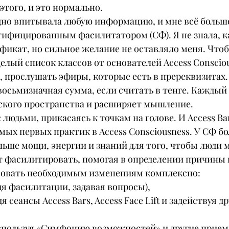
этого, и это нормально.
адно впитывала любую информацию, и мне всё больше
тифицированным фасилитатором (СФ). Я не знала, как
фикат, но сильное желание не оставляло меня. Чтоб
елый список классов от основателей Access Consciou
, прослушать эфиры, которые есть в пререквизитах. 
восьмизначная сумма, если считать в тенге. Каждый 
ского пространства и расширяет мышление.
людьми, прикасаясь к точкам на голове. И Access Bar
амых первых практик в Access Consciousness. У СФ б
ьше мощи, энергии и знаний для того, чтобы люди м
т фасилитировать, помогая в определении причины
вовать необходимым изменениям комплексно:
дя фасилитации, задавая вопросы),
дя сеансы Access Bars, Access Face Lift и задействуя д
используя «Симфонию возможностей» и другие прием