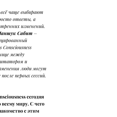
s всё чаще выбирают 
росто ответы, а 
утренних изменений.
аншук Сабит
 – 
ицированный 
 Consciousness 
нице между 
литатором и 
зменения люди могут 
после первых сессий.
sciousness сегодня 
всему миру. С чего 
накомство с этим 