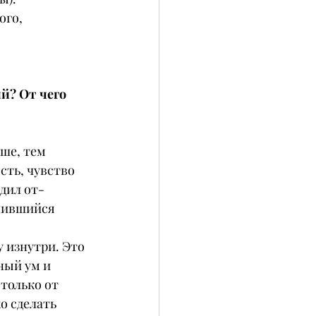
ого, 
й? От чего 
ше, тем 
сть, чувство 
дил от-
опившийся 
у изнутри. Это 
ный ум и 
только от 
о сделать 