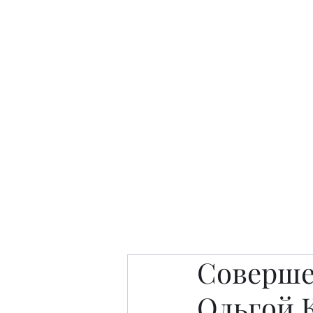
Интересно. Полезно. Модн
Главная
Публикации
People 
Совершен
Ольгой 