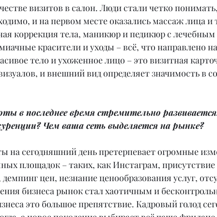
стве визитов в салон. Люди стали четко понимать,
одимо, и на первом месте оказались массаж лица и т
ная коррекция тела, маникюр и педикюр с лечебным
иачные красители и уходы – всё, что направлено на
асивое тело и ухоженное лицо – это визитная карточ
 визуалов, и внешний вид определяет значимость в с
ты в последнее время стремительно развивается.
куренции? Чем ваша сеть выделяется на рынке?
ты на сегодняшний день претерпевает огромные изм
ных площадок – таких, как Инстаграм, присутствие 
демпинг цен, незнание ценообразования услуг, отс
дения бизнеса рынок стал хаотичным и бесконтрольн
знеса это большое препятствие. Кадровый голод сег