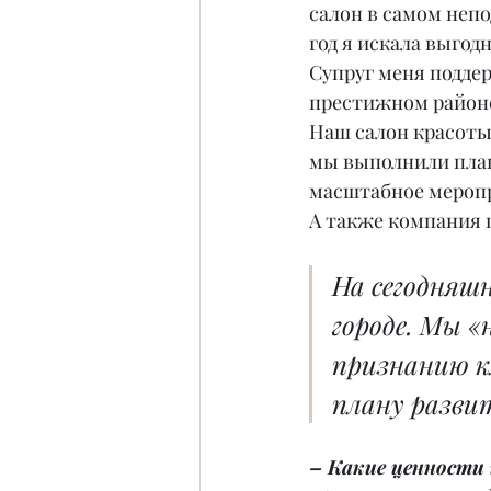
салон в самом непо
год я искала выгод
Супруг меня поддер
престижном районе
Наш салон красоты 
мы выполнили план 
масштабное меропри
А также компания 
На сегодняшн
городе. Мы «
признанию к
плану разви
– Какие ценности