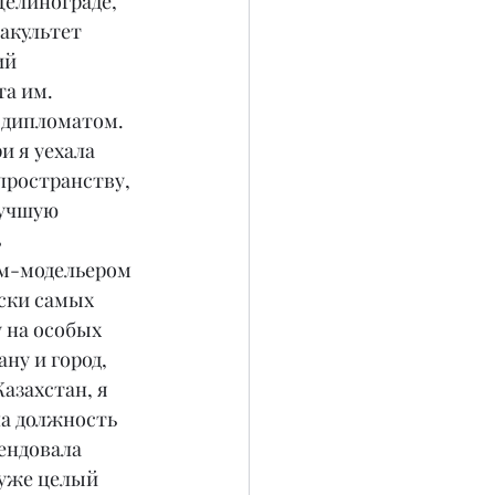
Целинограде, 
акультет 
й 
а им. 
 дипломатом. 
 я уехала 
пространству, 
лучшую 
 
м-модельером 
ски самых 
 на особых 
ну и город, 
захстан, я 
а должность 
ендовала 
 уже целый 