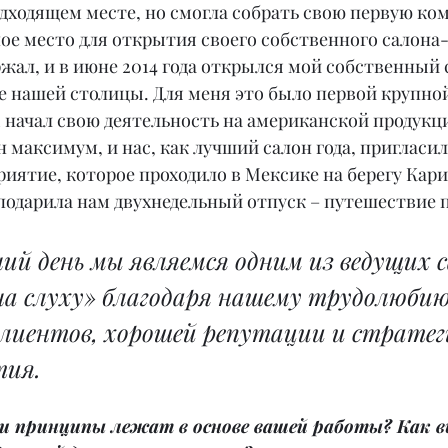
дходящем месте, но смогла собрать свою первую ко
ное место для открытия своего собственного салона
жал, и в июне 2014 года открылся мой собственный 
 нашей столицы. Для меня это было первой крупной
начал свою деятельность на американской продукции
максимум, и нас, как лучший салон года, пригласил
ятие, которое проходило в Мексике на берегу Кари
подарила нам двухнедельный отпуск – путешествие 
ий день мы являемся одним из ведущих с
на слуху» благодаря нашему трудолюбию
лиентов, хорошей репутации и стратег
тия.
 и принципы лежат в основе вашей работы? Как в