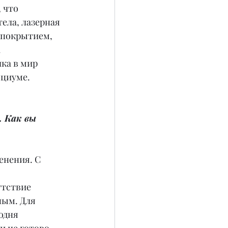
 что 
ела, лазерная 
 покрытием, 
 
ка в мир 
оциуме.
 Как вы 
енения. С 
утствие 
ым. Для 
одня 