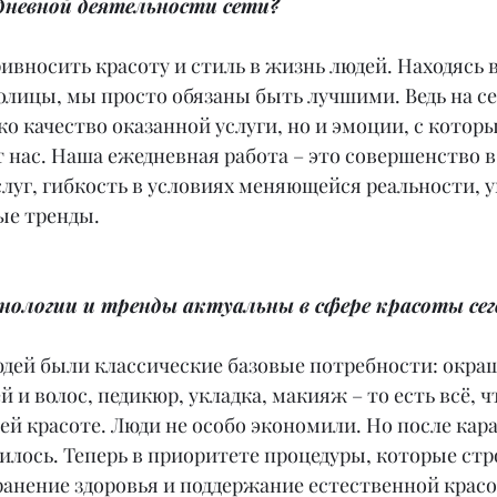
дневной деятельности сети?
ивносить красоту и стиль в жизнь людей. Находясь 
олицы, мы просто обязаны быть лучшими. Ведь на с
ко качество оказанной услуги, но и эмоции, с кото
т нас. Наша ежедневная работа – это совершенство в 
луг, гибкость в условиях меняющейся реальности, 
ые тренды.
нологии и тренды актуальны в сфере красоты сег
юдей были классические базовые потребности: окра
 и волос, педикюр, укладка, макияж – то есть всё, ч
ей красоте. Люди не особо экономили. Но после кара
лось. Теперь в приоритете процедуры, которые стр
ранение здоровья и поддержание естественной красо