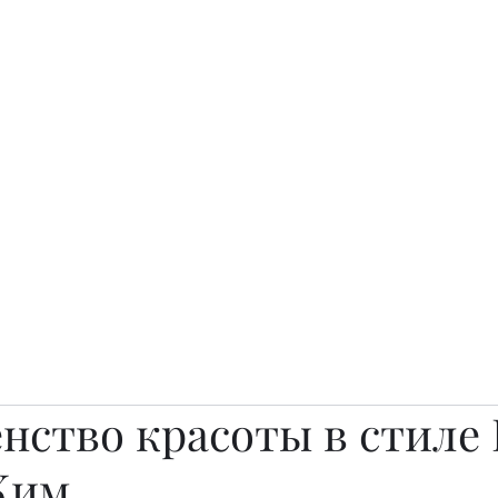
о.
Awards
TOP EXPERTS 2025
Архив журналов
Art Projects
ство красоты в стиле P
Ким