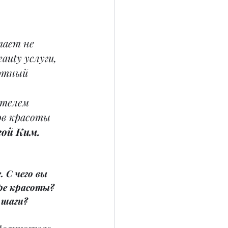
тает не 
uty услуги, 
ртный 
ателем 
ов красоты 
гой Ким.
 С чего вы 
ре красоты? 
 шаги?