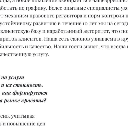
гда, а новое поколение выбирает всё чаще фриланс 
аботать по графику. Более опытные специалисты ухо
ет механизм правового регулятора и норм контроля н
 устойчивому развитию в течение 10 лет мы на сего
клиентскую базу и наработанный авторитет, что по
риток клиентов. Наша сеть салонов узнаваема в кру
ильность и качество. Наши гости знают, что всегда 
ачественную услугу.
на услуги 
и их стоимость. 
: как формируется 
на рынке красоты?
ень, учитывая 
 и повышение цен 