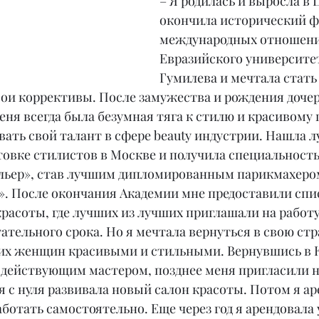
– Я родилась и выросла в 
окончила исторический ф
международных отношени
Евразийского университет
Гумилева и мечтала стать
вои коррективы. После замужества и рождения дочери
еня всегда была безумная тяга к стилю и красивому 
вать свой талант в сфере beauty индустрии. Нашла 
товке стилистов в Москве и получила специальность
льер», став лучшим дипломированным парикмахеро
». После окончания Академии мне предоставили спи
асоты, где лучших из лучших приглашали на работу
ательного срока. Но я мечтала вернуться в свою стра
их женщин красивыми и стильными. Вернувшись в Ка
н действующим мастером, позднее меня пригласили н
 я с нуля развивала новый салон красоты. Потом я ар
аботать самостоятельно. Еще через год я арендовала