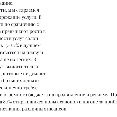
вание, 
ги, мы стараемся 
орожание услуги. В 
и по сравнению с 
е превышают роста в 
мости услуг салон 
ь 15–20% в лучшем 
таваться на плаву и 
а не из легких. В 
ут выжить только 
, которые не думают 
и больших деньгах. 
есконечно требует 
и огромного бюджета на продвижение и рекламу. По
да 80% открывшихся новых салонов в погоне за приб
 незнания различных нюансов.