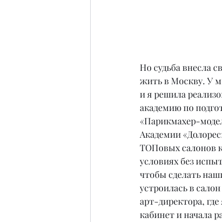
Но судьба внесла с
жить в Москву. У м
и я решила реализо
академию по подго
«Парикмахер-моде
Академии «Долорес
ТОПовых салонов кр
условиях без испыт
чтобы сделать наш
устроилась в сало
арт-директора, где
кабинет и начала р