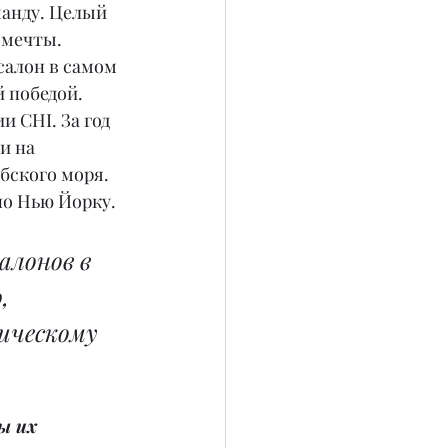
манду. Целый 
-мечты. 
салон в самом 
 победой. 
 CHI. За год 
и на 
бского моря. 
по Нью Йорку.
алонов в 
, 
ическому 
ы их 