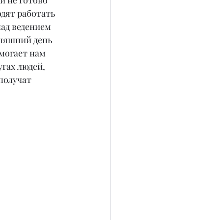
и не готово 
дят работать 
ад ведением 
дняшний день 
могает нам 
гах людей, 
получат 