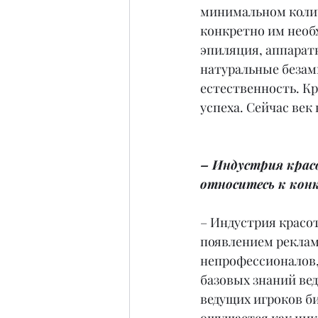
минимальном количе
конкретно им необх
эпиляция, аппарат
натуральные безамм
естественность. Кр
успеха. Сейчас век
– Индустрия красо
относитесь к кон
– Индустрия красо
появлением реклам
непрофессионалов, 
базовых знаний ве
ведущих игроков би