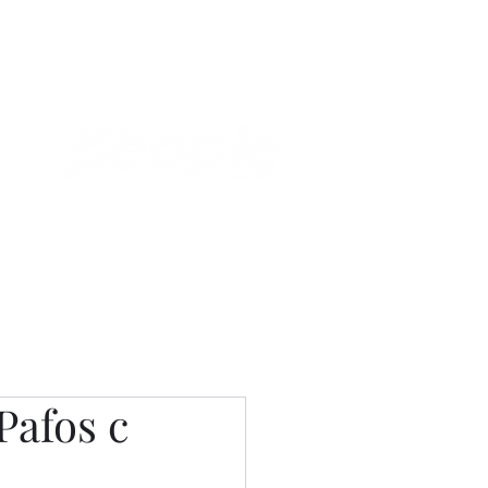
Связаться с нами
Фотостудия
afos с