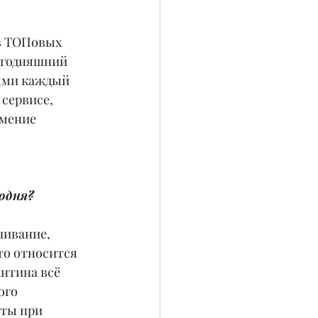
в ТОПовых 
егодняшний 
рыми каждый 
сервисе, 
умение 
одня?
шивание, 
то относится 
нтина всё 
ого 
ты при 