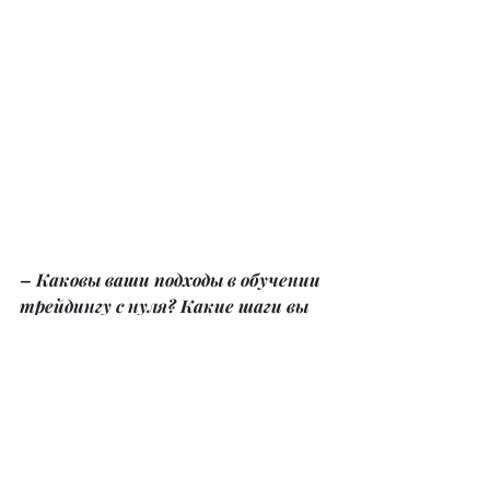
– Каковы ваши подходы в обучении 
трейдингу с нуля? Какие шаги вы 
предпринимаете, чтобы 
гарантировать успешное обучение 
своих студентов?
– Я обучаю не только тех, кто 
пострадал от псевдотрейдеров, но и 
тех, кто хочет начать с нуля. 