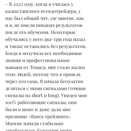
– В 2022 году, когда я училась у 
казахстанского псевдотрейдера, у 
нас был общий чат, где многие, как 
и я, не имели никаких результатов 
после его обучения. Некоторые 
обучались у него два-три года назад 
и также оставались без результатов. 
Когда я получила все необходимые 
знания и профессиональные 
навыки от Томаса, мне стало жалко 
этих людей, потому что я прошла 
через это сама. Я начала бесплатно 
делиться с ними сигналами (точные 
сигналы на short и long). Увидев мои 
100% работающие сигналы, они 
были в шоке и даже дали мне 
прозвище «Ванга трейдинга».
Многие начали стабильно 
зарабатывать благодаря моим 