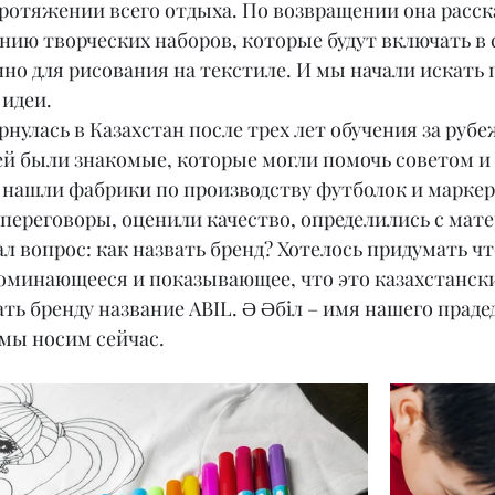
протяжении всего отдыха. По возвращении она расска
анию творческих наборов, которые будут включать в 
о для рисования на текстиле. И мы начали искать 
 идеи.
рнулась в Казахстан после трех лет обучения за рубе
ей были знакомые, которые могли помочь советом и
нашли фабрики по производству футболок и маркер
переговоры, оценили качество, определились с мате
ал вопрос: как назвать бренд? Хотелось придумать чт
поминающееся и показывающее, что это казахстански
ть бренду название ABIL. Ә Әбіл – имя нашего праде
мы носим сейчас.