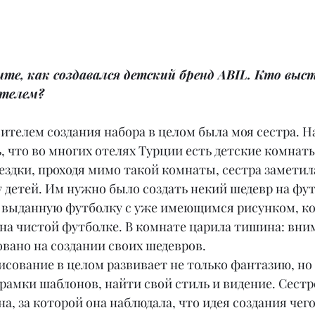
е, как создавался детский бренд ABIL. Кто выс
ителем?
телем создания набора в целом была моя сестра. Н
ь, что во многих отелях Турции есть детские комнаты 
здки, проходя мимо такой комнаты, сестра заметил
 детей. Им нужно было создать некий шедевр на фут
ь выданную футболку с уже имеющимся рисунком, к
на чистой футболке. В комнате царила тишина: вни
вано на создании своих шедевров.
сование в целом развивает не только фантазию, но 
рамки шаблонов, найти свой стиль и видение. Сестре
а, за которой она наблюдала, что идея создания чег