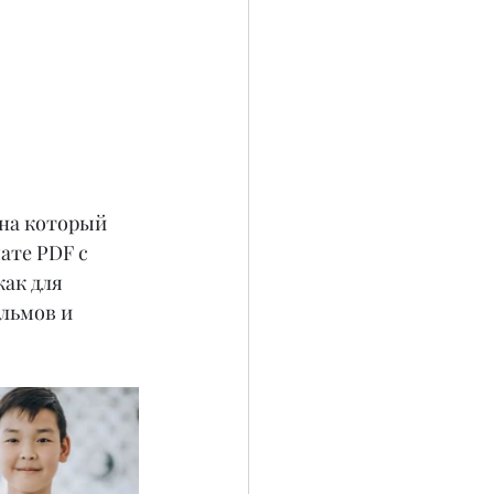
на который 
ате PDF с 
ак для 
льмов и 