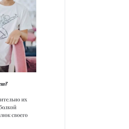
ет?
ительно их 
болкой 
нок своего 