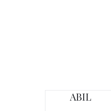
Интересно. Полезно. Модн
Главная
Публикации
People 
ABIL