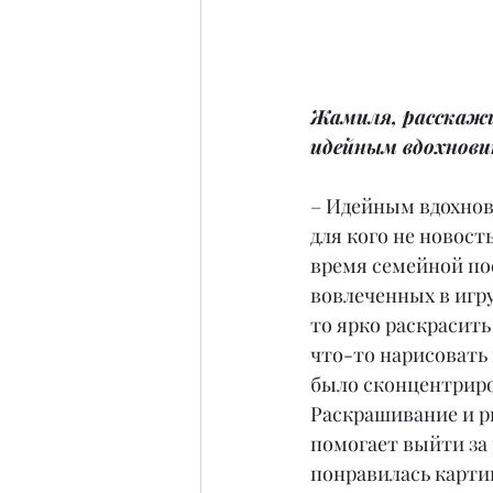
Жамиля, расскажит
идейным вдохнов
– Идейным вдохнови
для кого не новост
время семейной пое
вовлеченных в игру
то ярко раскрасит
что-то нарисовать 
было сконцентриро
Раскрашивание и ри
помогает выйти за 
понравилась картин