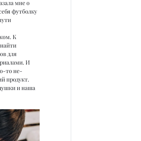
зала мне о 
себя футболку 
пути 
жом. К 
 найти 
ов для 
риалами. И 
о-то не-
й продукт. 
душки и наша 