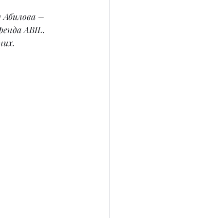
 Абилова – 
енда ABIL. 
них.