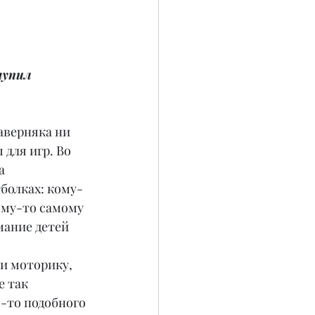
тупил 
аверняка ни 
для игр. Во 
а 
болках: кому-
ому-то самому 
мание детей 
и моторику, 
 так 
о-то подобного 