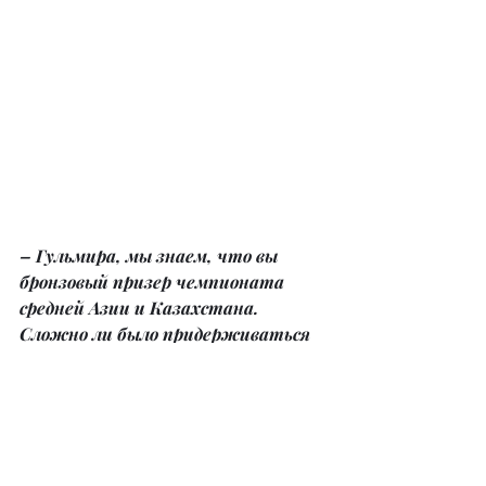
– Гульмира, мы знаем, что вы 
бронзовый призер чемпионата 
средней Азии и Казахстана. 
Сложно ли было придерживаться 
жестких диет и по многу часов 
тренироваться?
– Да, ранее мне довелось выступать 
на сцене. Для меня это был новый 