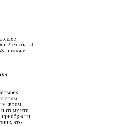
высшее 
я в Алматы. И 
S, а также 
нка 
четырех 
ся этим 
ту своим 
 потому что 
 приобрести 
дник, это 