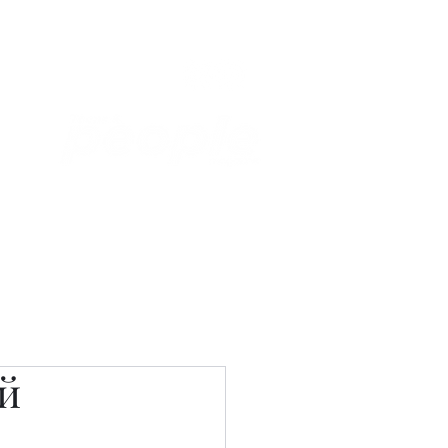
Связаться с нами
Фотостудия
й