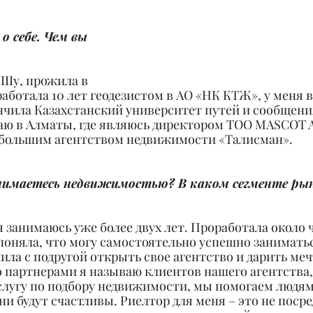
о себе. Чем вы 
 Шу, прожила в 
оработала 10 лет геодезистом в АО «НК КТЖ», у меня 
нчила Казахстанский университет путей и сообщени
аю в Алматы, где являюсь директором ТОО MASCOT A
большим агентством недвижимости «Талисман».
анимаетесь недвижимостью? В каком сегменте ры
занимаюсь уже более двух лет. Проработала около 
поняла, что могу самостоятельно успешно занимать
ла с подругой открыть свое агентство и дарить меч
 партнерами я называю клиентов нашего агентства,
слугу по подбору недвижимости, мы помогаем людям
ни будут счастливы. Риелтор для меня – это не посре