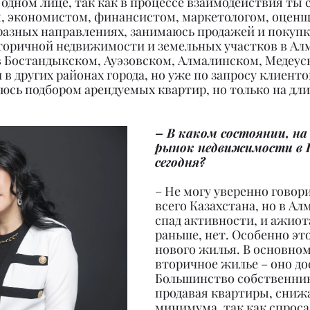
одном лице, так как в процессе взаимодействия ты
м, экономистом, финансистом, маркетологом, оценщ
 разных направлениях, занимаюсь продажей и покупк
вторичной недвижимости и земельных участков в Ал
 Бостандыкском, Ауэзовском, Алмалинском, Медеуск
 в других районах города, но уже по запросу клиенто
юсь подбором арендуемых квартир, но только на дл
– В каком состоянии, на 
рынок недвижимости в 
сегодня?
– Не могу уверенно говор
всего Казахстана, но в Ал
спад активности, и ажиот
раньше, нет. Особенно это
нового жилья. В основном
вторичное жилье – оно до
Большинство собственник
продавая квартиры, сниж
минимума, так как спроса 