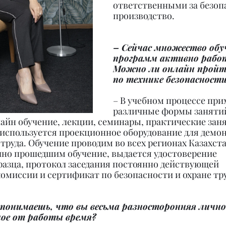
ответственными за безоп
производство.
– Сейчас множество об
программ активно рабо
Можно ли онлайн пройт
по технике безопасност
– В учебном процессе пр
различные формы занятий:
йн обучение, лекции, семинары, практические занят
 используется проекционное оборудование для демо
труда. Обучение проводим во всех регионах Казахста
но прошедшим обучение, выдается удостоверение 
разца, протокол заседания постоянно действующей 
омиссии и сертификат по безопасности и охране тру
 понимаешь, что вы весьма разносторонняя лично
ное от работы время?