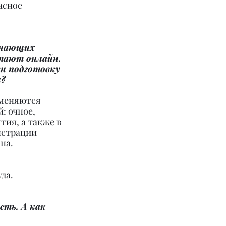
асное 
учающих 
тают онлайн. 
и подготовку 
и?
именяются 
 очное, 
ия, а также в 
нстрации 
на. 
да.
сть. А как 