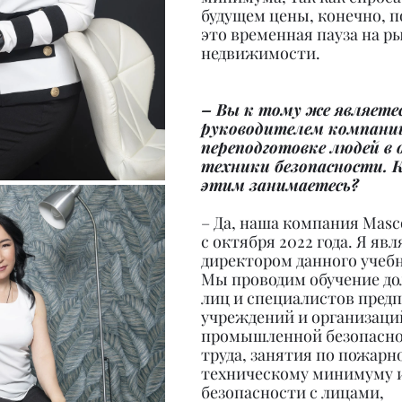
будущем цены, конечно, п
это временная пауза на р
недвижимости.
– Вы к тому же являетес
руководителем компании
переподготовке людей в 
техники безопасности. К
этим занимаетесь?
– Да, наша компания Masco
с октября 2022 года. Я явл
директором данного учебн
Мы проводим обучение д
лиц и специалистов предп
учреждений и организаци
промышленной безопасно
труда, занятия по пожарн
техническому минимуму и
безопасности с лицами, 