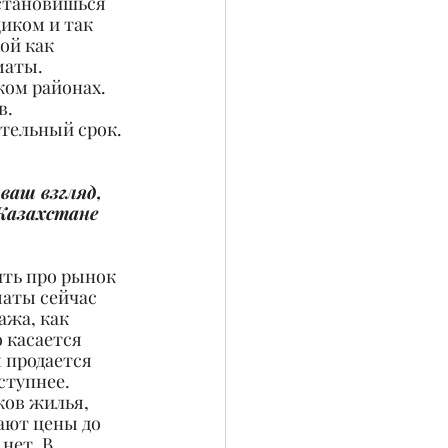
 становишься 
иком и так 
ой как 
маты. 
ом районах. 
в.
ительный срок.
ваш взгляд, 
Казахстане 
ить про рынок 
маты сейчас 
ажа, как 
 касается 
 продается 
ступнее. 
ов жилья, 
ают цены до 
нет. В 