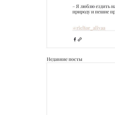
– Я люблю ездить н
природу и пешие п
@rieltor_aliyaa
Недавние посты