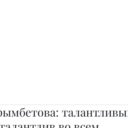
о.
Awards
TOP EXPERTS 2025
Архив журналов
Art Projects
рымбетова: талантливы
талантлив во всем