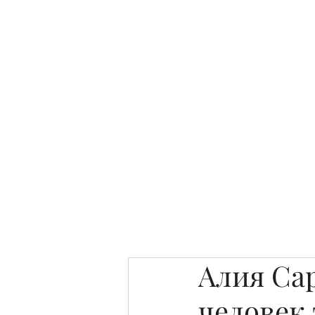
Интересно. Полезно. Модн
Главная
Публикации
People 
Алия Са
человек 