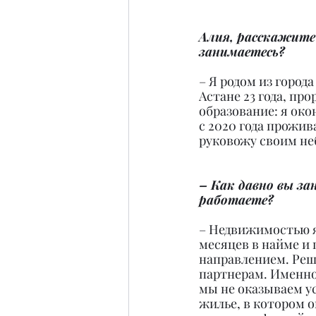
Алия, расскажите 
занимаетесь?
– Я родом из города
Астане 23 года, пр
образование: я око
с 2020 года прожив
руковожу своим не
– Как давно вы з
работаете?
– Недвижимостью я 
месяцев в найме и 
направлением. Реши
партнерам. Именно
мы не оказываем у
жилье, в котором о