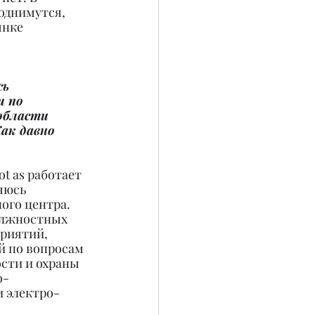
однимутся, 
ынке 
ь 
 по 
области 
ак давно 
t as работает 
яюсь 
ого центра. 
олжностных 
риятий, 
й по вопросам 
сти и охраны 
о-
 электро- 