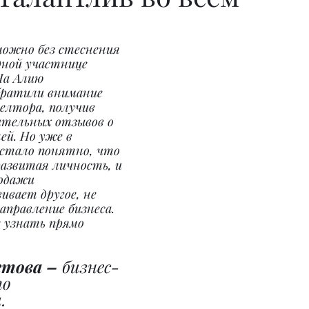
можно без стеснения 
дной участнице 
На Алию 
ратили внимание 
елтора, получив 
тельных отзывов о 
ей. Но уже в 
 стало понятно, что 
азвитая личность, и 
одажи 
вает другое, не 
аправление бизнеса. 
 узнать прямо 
това – 
бизнес-
о 
.