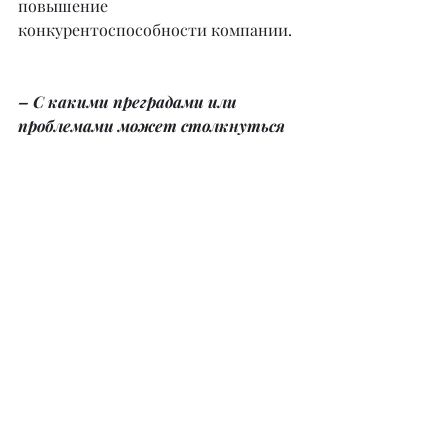
повышение 
конкурентоспособности компании.
– С какими преградами или 
проблемами может столкнуться 
предприниматель при внедрении 
Кайдзен? Как с ними бороться?
– Кайдзен – это больше про метод 
маленьких шагов. Японцы, по сути, 
более направлены на процесс, 
западные системы – на результат. 
Однако система постоянного 
непрерывного улучшения это про 
эффективность без затрат. В то 
время как инновации – это всегда 
про большие инвестиции, но и 
эффект от них не измеряется 