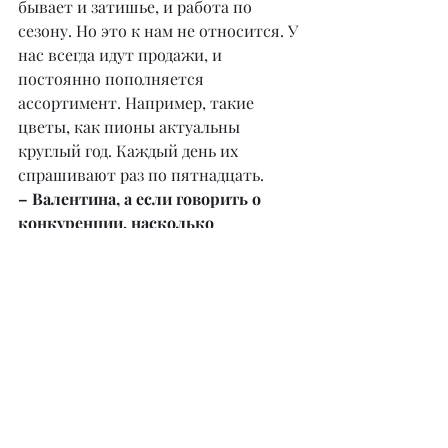
бывает и затишье, и работа по 
сезону. Но это к нам не относится. У 
нас всегда идут продажи, и 
постоянно пополняется 
ассортимент. Например, такие 
цветы, как пионы актуальны 
круглый год. Каждый день их 
спрашивают раз по пятнадцать.
– Валентина, а если говорить о 
конкуренции, насколько 
цветочный рынок заполнен 
сегодня?
– Конкуренция в цветочном бизнесе 
очень большая. Самая популярная 
площадка для продажи сейчас – это 
Инстаграм. Многие фирмы, которые 
заходят на рынок, не имея 
постоянных клиентов, выставляют 
низкую цену и думают, что все 