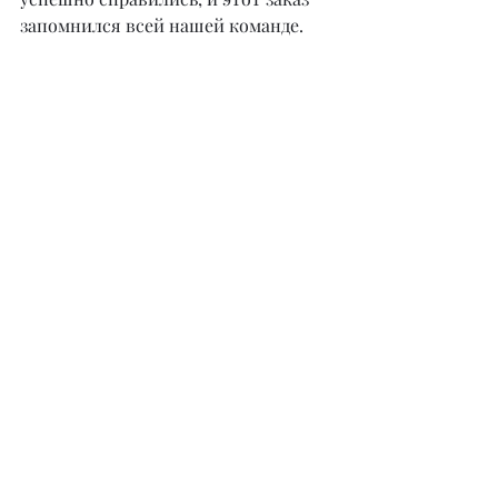
запомнился всей нашей команде.
– Лично вы часто дарите цветы?
– Да, я люблю дарить цветы и делаю 
это часто. Получить живые цветы – 
это всегда приятно.
– Какие цветы предпочитаете 
дарить?
– Люблю дарить сирень, орхидеи и, 
конечно, часто выбираю розы.
– Расскажите нашим читателям, 