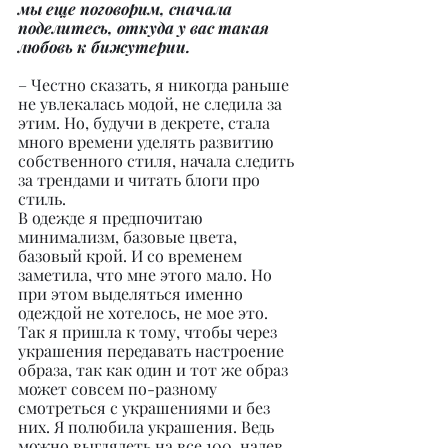
мы еще поговорим, сначала 
поделитесь, откуда у вас такая 
любовь к бижутерии.
– Честно сказать, я никогда раньше 
не увлекалась модой, не следила за 
этим. Но, будучи в декрете, стала 
много времени уделять развитию 
собственного стиля, начала следить 
за трендами и читать блоги про 
стиль.
В одежде я предпочитаю 
минимализм, базовые цвета, 
базовый крой. И со временем 
заметила, что мне этого мало. Но 
при этом выделяться именно 
одеждой не хотелось, не мое это. 
Так я пришла к тому, чтобы через 
украшения передавать настроение 
образа, так как один и тот же образ 
может совсем по-разному 
смотреться с украшениями и без 
них. Я полюбила украшения. Ведь 
можно выглядеть на все 100, надев 