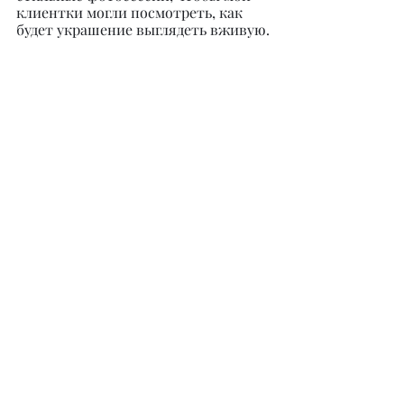
клиентки могли посмотреть, как 
будет украшение выглядеть вживую.
– Есть ли уже планы по 
расширению, и где вас можно 
найти?
– На данный момент я работаю 
только онлайн. До этого часть моих 
украшений была выставлена в 
одном шоу-руме. Но для меня это 
неудобно, так как не было прямого 
контакта с клиентами и было 
недостаточно обратной связи. 
Поэтому сейчас я решила 
осуществлять продажи из одного 
источника, так легче анализировать 
ход продаж в процессе реализации 
украшений. В планах открытие 
собственного бутика, в котором 
будет так же уютно, как и в моем 
Инстаграме. И который будет 